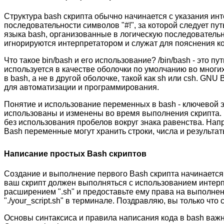
Структура bash скрипта обычно начинается с указания инт
последовательности символов "#!", за которой следует пут
языка bash, организованные в логическую последовательн
игнорируются интерпретатором и служат для пояснения ко
Что такое bin/bash и его использование? /bin/bash - это п
используется в качестве оболочки по умолчанию во многих 
в bash, а не в другой оболочке, такой как sh или csh. G
для автоматизации и программирования.
Понятие и использование переменных в bash - ключевой 
использованы и изменены во время выполнения скрипта. 
без использования пробелов вокруг знака равенства. Нап
Bash переменные могут хранить строки, числа и результа
Написание простых Bash скриптов
Создание и выполнение первого Bash скрипта начинается с 
ваш скрипт должен выполняться с использованием интерпр
расширением ".sh" и предоставьте ему права на выполнени
"./your_script.sh" в терминале. Поздравляю, вы только чт
Основы синтаксиса и правила написания кода в bash важны