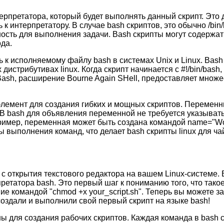
ерпретатора, который будет выполнять данный скрипт. Это 
ь к интерпретатору. В случае bash скриптов, это обычно /bi
ость для выполнения задачи. Bash скрипты могут содержат
да.
уть к исполняемому файлу bash в системах Unix и Linux. Bas
дистрибутивах linux. Когда скрипт начинается с #!/bin/bash
NU Bash, расширение Bourne Again SHell, предоставляет мн
элемент для создания гибких и мощных скриптов. Переменн
В bash для объявления переменной не требуется указывать
ример, переменная может быть создана командой name="Wor
ты выполнения команд, что делает bash скрипты linux для 
открытия текстового редактора на вашем Linux-системе. Вве
етатора bash. Это первый шаг к пониманию того, что такое
е командой "chmod +x your_script.sh". Теперь вы можете за
о создали и выполнили свой первый скрипт на языке bash!
 для создания рабочих скриптов. Каждая команда в bash ск