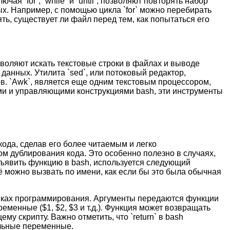
чая `for`, `while` и `until`, позволяют повторять набор
х. Например, с помощью цикла `for` можно перебирать
ть, существует ли файл перед тем, как попытаться его
зволяют искать текстовые строки в файлах и выводе
анных. Утилита `sed`, или потоковый редактор,
в. `Awk`, является еще одним текстовым процессором,
ми и управляющими конструкциями bash, эти инструменты
кода, сделав его более читаемым и легко
ом дублирования кода. Это особенно полезно в случаях,
бъявить функцию в bash, используется следующий
 её можно вызвать по имени, как если бы это была обычная
зыках программирования. Аргументы передаются функции
менные ($1, $2, $3 и т.д.). Функция может возвращать
 скрипту. Важно отметить, что `return` в bash
альные переменные.