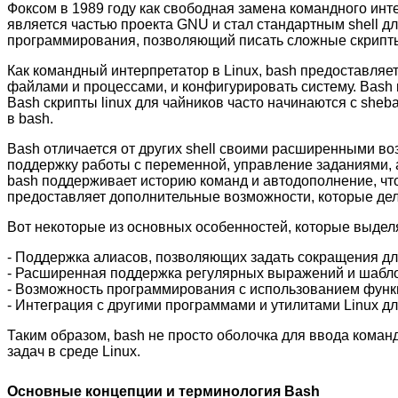
Фоксом в 1989 году как свободная замена командного инте
является частью проекта GNU и стал стандартным shell д
программирования, позволяющий писать сложные скрипты
Как командный интерпретатор в Linux, bash предоставля
файлами и процессами, и конфигурировать систему. Bash
Bash скрипты linux для чайников часто начинаются с sheba
в bash.
Bash отличается от других shell своими расширенными во
поддержку работы с переменной, управление заданиями, 
bash поддерживает историю команд и автодополнение, что
предоставляет дополнительные возможности, которые дел
Вот некоторые из основных особенностей, которые выделяю
- Поддержка алиасов, позволяющих задать сокращения дл
- Расширенная поддержка регулярных выражений и шаблон
- Возможность программирования с использованием функ
- Интеграция с другими программами и утилитами Linux д
Таким образом, bash не просто оболочка для ввода коман
задач в среде Linux.
Основные концепции и терминология Bash