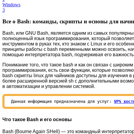
Windows
3
Все о Bash: команды, скрипты и основы для на
Bash, или GNU Bash, является одним из самых популярных
полноценный язык программирования, который позволяет
инструментом в руках тех, кто знаком с Linux и его особ
принципы работы с bash переменными можно освоить, начи
помощью интерпретатора bash, подчеркивая его важность в
Понимание того, что такое bash и как он связан с широким
программирования, есть свои функции, которые позволяют 
bash скрипты linux для чайников доступны для изучения в
более расширенной версией sh с дополнительными возмож
в автоматизации и управлении системой.
Данная информация предназначена для услуг:
VPS хост
Что такое Bash и его основы
Bash (Bourne Again SHell) — это командный интерпретато