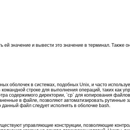
ть ей значение и вывести это значение в терминал. Также о
ных оболочек в системах, подобных Unix, и часто использу
в командной строке для выполнения операций, таких как у
тра содержимого директории, `cp` для копирования файлов
аненные в файле, позволяют автоматизировать рутинные 
что данный файл следует исполнять в оболочке bash.
, существуют управляющие конструкции, позволяющие контр