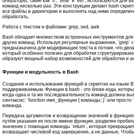
операторы, такие как `if`, `else` и `elif`, используются дл
команд несколько раз. Эти конструкции делают bash скри
все файлы в директории и выполнять над ними определенны
обработать.
Работа с текстом и файлами: grep, sed, awk
Bash обладает множеством встроенных инструментов для р
других команд. Используя регулярные выражения, `grep` 
предназначена для модификации текста в потоке, что дел
который особенно полезен для обработки структурирован
образуют мощный набор возможностей для обработки и ан
Функции и модульность в Bash
Создание и использование функций в скриптах на языке Ba
поддерживаемым. Функции в bash - это блоки кода, которы
когда одна и та же последовательность команд должна вы
синтаксис: `function имя_функции { команды; }` или прост
команда.
Передача аргументов и возвращение значений в функциях
путём указания их после имени функции, разделяя пробела
значение с помощью команды `return`, которая прекращае
возвращает числовой код завершения, а не данные. Чтоб