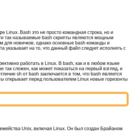
Linux. Bash это не просто командная строка, но и
Эти так называемые bash скрипты являются мощным
ным для новичков, однако основные bash команды и
а указывает на то, что данный файл следует исполнять с
ективно работать в Linux. В bash, как и в любом языке
 так сложен, как может показаться на первый взгляд, и
личие sh от bash заключается в том, что bash является
ты открывает перед пользователем Linux новые горизонты
емейства Unix, включая Linux. Он был создан Брайаном