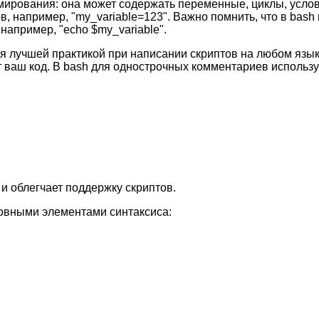
ммирования: она может содержать переменные, циклы, усл
 например, "my_variable=123". Важно помнить, что в bash 
например, "echo $my_variable".
 лучшей практикой при написании скриптов на любом языке
т ваш код. В bash для однострочных комментариев использу
 облегчает поддержку скриптов.
новными элементами синтаксиса: