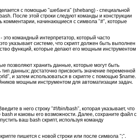
делается с помощью "шебанга" (shebang) - специальной
n/bash. После этой строки следуют команды и конструкции
ь комментарии, начинающиеся с символа "#", которые
h - это командный интерпретатор, который часто
, это указывает системе, что скрипт должен быть выполнен
ожество функций, которые делают его мощным инструментом
ые позволяют хранить данные, которые могут быть
 тип данных; достаточно присвоить значение переменной
ld", и затем использоваться в скрипте с помощью $name.
чайников мощным инструментом для автоматизации задач.
дите в него строку "#!/bin/bash", которая указывает, что
 bash и каковы его возможности. Далее, сохраните файл с
пустить ваш bash скрипт, используя команду
рипте пишется с новой строки или после символа ";".