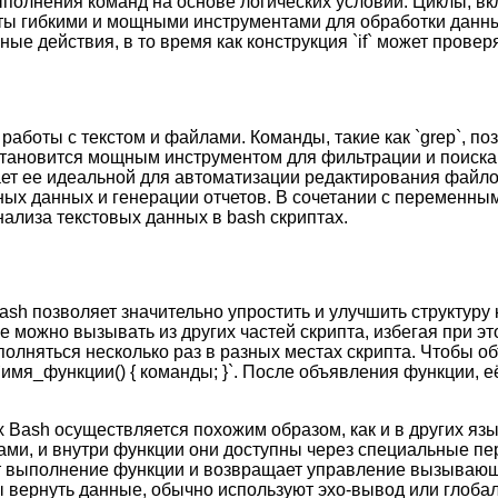
я выполнения команд на основе логических условий. Циклы, вклю
пты гибкими и мощными инструментами для обработки данны
е действия, в то время как конструкция `if` может проверя
аботы с текстом и файлами. Команды, такие как `grep`, по
становится мощным инструментом для фильтрации и поиска д
ает ее идеальной для автоматизации редактирования файло
ных данных и генерации отчетов. В сочетании с переменны
ализа текстовых данных в bash скриптах.
sh позволяет значительно упростить и улучшить структуру 
е можно вызывать из других частей скрипта, избегая при эт
полняться несколько раз в разных местах скрипта. Чтобы о
о `имя_функции() { команды; }`. После объявления функции,
 Bash осуществляется похожим образом, как и в других я
ми, и внутри функции они доступны через специальные пере
т выполнение функции и возвращает управление вызывающему
ы вернуть данные, обычно используют эхо-вывод или глоб