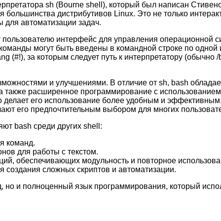
рпретатора sh (Bourne shell), который был написан Стивено
ля большинства дистрибутивов Linux. Это не только интера
 для автоматизации задач.
ет пользователю интерфейс для управления операционной с
 команды могут быть введены в командной строке по одной
ng (#!), за которым следует путь к интерпретатору (обычно
зможностями и улучшениями. В отличие от sh, bash облада
а также расширенное программирование с использованием 
 делает его использование более удобным и эффективным. 
ают его предпочтительным выбором для многих пользовате
т bash среди других shell:
я команд.
ов для работы с текстом.
ций, обеспечивающих модульность и повторное использова
ля создания сложных скриптов и автоматизации.
д, но и полноценный язык программирования, который испо