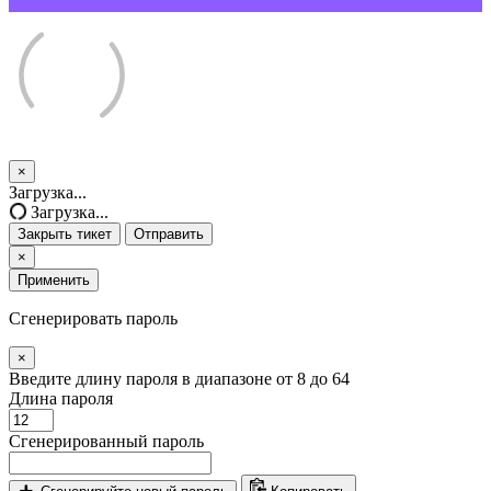
×
Закрыть
Загрузка...
тикет
Загрузка...
Закрыть тикет
Отправить
×
Применить
Сгенерировать пароль
×
Введите длину пароля в диапазоне от 8 до 64
Длина пароля
Сгенерированный пароль