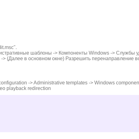
t.msc".
истративные шаблоны -> Компоненты Windows -> Службы уд
 -> (Далее в основном окне) Разрешить перенаправление в
figuration -> Administrative templates -> Windows component
deo playback redirection