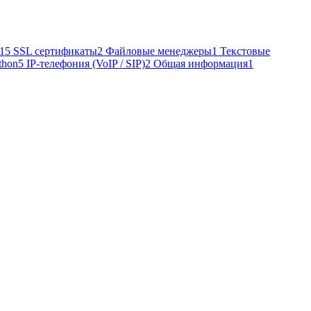
15
SSL сертификаты
2
Файловые менеджеры
1
Текстовые
thon
5
IP-телефония (VoIP / SIP)
2
Общая информация
1