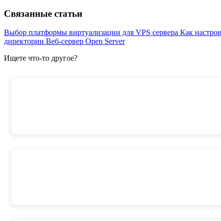
Связанные статьи
Выбор платформы виртуализации для VPS сервера
Как настрои
директории
Веб-сервер Open Server
Ищете что-то другое?