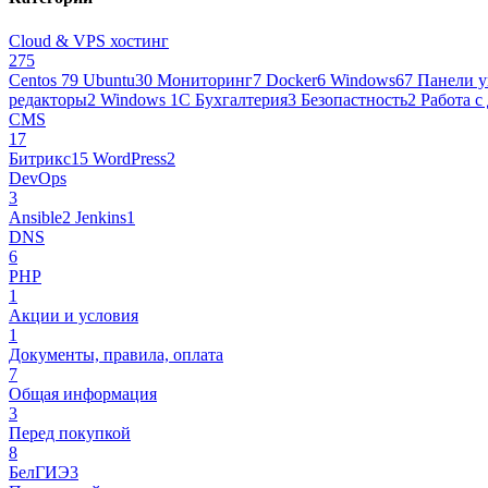
Cloud & VPS хостинг
275
Centos 7
9
Ubuntu
30
Мониторинг
7
Docker
6
Windows
67
Панели у
редакторы
2
Windows 1С Бухгалтерия
3
Безопастность
2
Работа с
CMS
17
Битрикс
15
WordPress
2
DevOps
3
Ansible
2
Jenkins
1
DNS
6
PHP
1
Акции и условия
1
Документы, правила, оплата
7
Общая информация
3
Перед покупкой
8
БелГИЭ
3