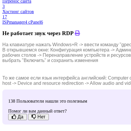
Перенос сайта
3
Хостинг сайтов
17
ISPmanager
4
cPanel
6
Не работает звук через RDP
На клавиатуре нажать Windows+R -> ввести команду "gpedi
В открывшемся окне: Конфигурация компьютера -> Админ
рабочих столов -> Перенаправление устройств и ресурсов
выбрать "Включить" и сохранить изменения
То же самое если язык интерфейса английский: Computer con
host -> Device and resource redirection -> Allow audio and vi
138 Пользователи нашли это полезным
Помог ли вам данный ответ?
Да
Нет