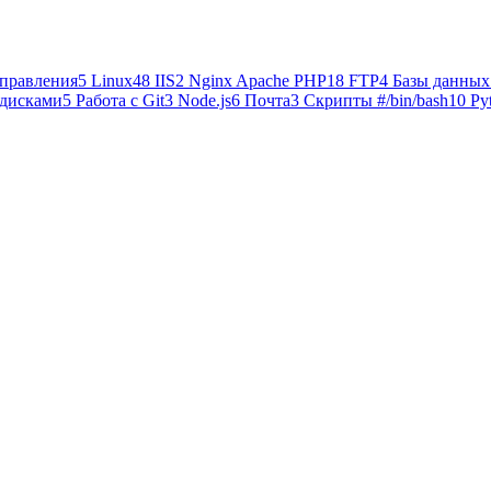
правления
5
Linux
48
IIS
2
Nginx Apache PHP
18
FTP
4
Базы данных
 дисками
5
Работа с Git
3
Node.js
6
Почта
3
Cкрипты #/bin/bash
10
Py