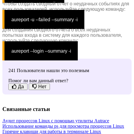
Чтобы создать сводный отчет о неудачных событиях для
всех пользователей, используйте следующую команду:
aureport -u --failed --summary -i
Для создания сводного отчета о всех неудачных
попытках входа в систему для каждого пользователя,
используйте следующую команду:
aureport --login --summary -i
241 Пользователи нашли это полезным
Помог ли вам данный ответ?
Да
Нет
Связанные статьи
Аудит процессов Linux с помощью утилиты Autrace
Использование команды ps для просмотра процессов Linux
Горячие клавиши для работы в терминале Linux