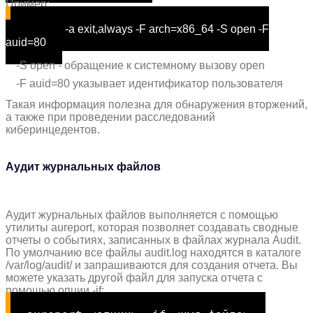
Пример:
auditctl
-a
exit
,always -F arch=x86_64 -S open -F
auid=80
-S open - обращение к системному вызову open
-F auid=80 указывает идентификатор пользователя
Такая информация полезна для обнаружения вторжений,
а также при проведении расследований
киберинцедентов.
Аудит журнальных файлов
Аудит журнальных файлов выполняется с помощью
утилиты aureport, которая позволяет создавать сводные
отчеты о событиях, записанных в файлах журнала Audit.
По умолчанию все файлы audit.log находятся в каталоге
/var/log/audit/ и запрашиваются для создания отчета. Вы
можете указать другой файл для запуска отчета с
помощью опции -if: