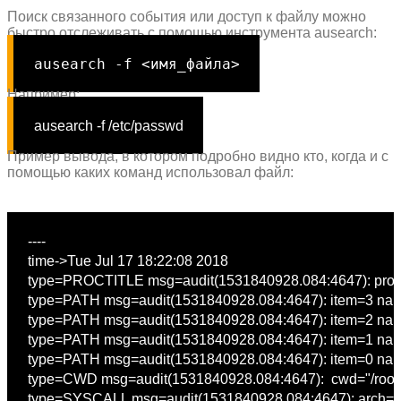
Поиск связанного события или доступ к файлу можно
быстро отслеживать с помощью инструмента ausearch:
ausearch
-f
<имя_файла>
Например:
ausearch
-f
/etc/passwd
Пример вывода, в котором подробно видно кто, когда и с
помощью каких команд использовал файл:
----

type
type
=PATH msg=audit(1531840928.084:4647): item=3 na
type
=PATH msg=audit(1531840928.084:4647): item=2 na
type
=PATH msg=audit(1531840928.084:4647): item=1 na
type
=PATH msg=audit(1531840928.084:4647): item=0 na
type
=CWD msg=audit(1531840928.084:4647):  cwd=
"/root
type
=SYSCALL msg=audit(1531840928.084:4647): arch=c