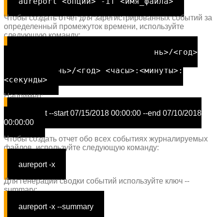
aureport <опции> -if <имя_файла>
Чтобы создать отчет для зарегистрированных событий за
определенный промежуток времени, используйте
следующую команду:
aureport --start <месяц>/<день>/<год>
<часы>:<минуты>:<секунды> --end
<месяц>/<день>/<год> <часы>:<минуты>:
<секунды>
Например:
aureport --start 07/15/2018 00:00:00 --end 07/10/2018
00:00:00
Чтобы создать отчет обо всех событиях журналируемых
файлов, используйте следующую команду:
aureport -x
Для генерации сводки событий используйте ключ --
summary:
aureport -x --summary