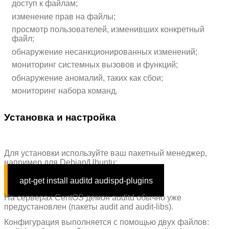
доступ к файлам;
изменение прав на файлы;
просмотр пользователей, изменивших конкретный
файл;
обнаружение несанкционированных изменений;
мониторинг системных вызовов и функций;
обнаружение аномалий, таких как сбои;
мониторинг набора команд.
Установка и настройка
Для установки используйте ваш пакетный менеджер,
например для Debian/Ubuntu:
apt-get install auditd audispd-plugins
На серверах CentOS демон auditd обычно уже
предустановлен (пакеты audit and audit-libs).
Конфигурация выполняется с помощью двух файлов: