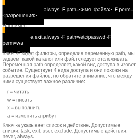
auditctl
-a
exit
,always -F path=<имя_файла> -F perm=
<разрешения>
Например:
auditctl
-a
exit
,always -F path=/etc/passwd -F
perm=wa
Ключ -F задет фильтры, определив переменную path, мы
задаем, какой каталог или файл следует отслеживать.
Переменная path определяет, какой вид доступа вызовет
событие. Существует 4 вида доступа и они похожи на
разрешения файлов, но обратите внимание, что между
ними существует важное различие:
r = читать
w = писать
x = выполнить
a = изменить атрибут
Ключ -a указывает список и действие. Допустимые
списки: task, exit, user, exclude. Допустимые действия:
never, always.