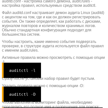
auditd.conf - настройка самого демона, audit.rules -
настройка правил, используемых средством auditctl.
Файл auditd.conf настраивает демон аудита Linux (auditd)
с акцентом на том, где и как он должен регистрировать
события. Он также определяет, как работать с дисками,
журналом повторов и количеством хранимых логов.
Обычно стандартная конфигурация подходит для
большинства систем.
Чтобы настроить, какие именно события подвергать
проверке, в структуре аудита используется файл правил
с именем audit.rules.
Активные правила можно просмотреть с помощью опции
-l:
auditctl
-l
Сразу после установки набор правил будет пустым.
Удалить правила можно с помощью опции -D:
auditctl -D
Чтобы выполнить мониторинг файла, необходимо
определить его полное имя и разрешения для поиска: