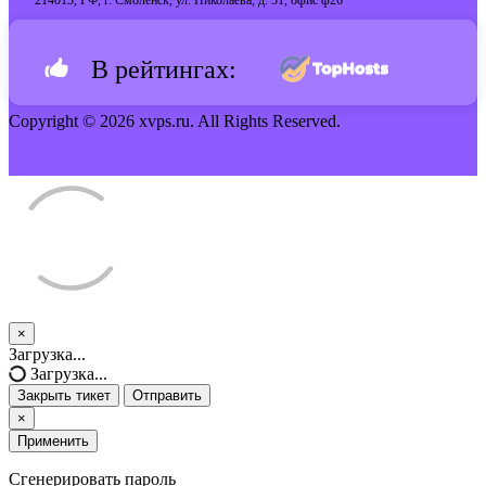
214013, РФ, г. Смоленск, ул. Николаева, д. 51, офис ф26
В рейтингах:
Copyright © 2026 xvps.ru. All Rights Reserved.
×
Закрыть
Загрузка...
тикет
Загрузка...
Закрыть тикет
Отправить
×
Применить
Сгенерировать пароль