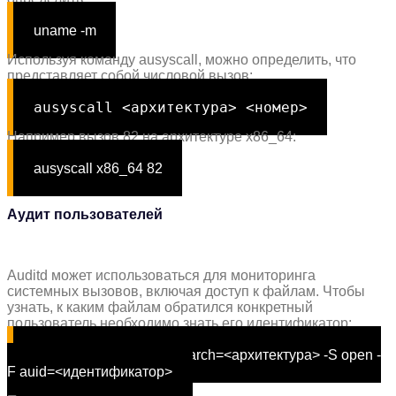
uname -m
Используя команду ausyscall, можно определить, что
представляет собой числовой вызов:
ausyscall <архитектура> <номер>
Например вызов 82 на архитектуре x86_64:
ausyscall x86_64 82
Аудит пользователей
Auditd может использоваться для мониторинга
системных вызовов, включая доступ к файлам. Чтобы
узнать, к каким файлам обратился конкретный
пользователь необходимо знать его идентификатор:
auditctl
-a
exit
,always -F arch=<архитектура> -S open -
F auid=<идентификатор>