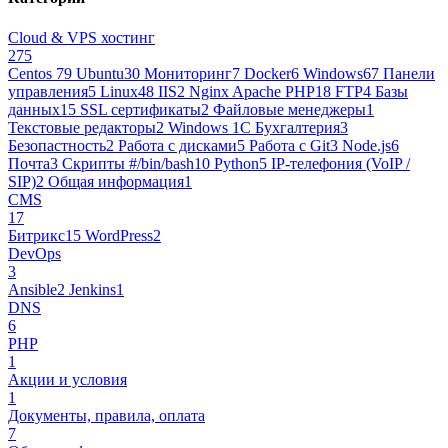
Cloud & VPS хостинг
275
Centos 7
9
Ubuntu
30
Мониторинг
7
Docker
6
Windows
67
Панели
управления
5
Linux
48
IIS
2
Nginx Apache PHP
18
FTP
4
Базы
данных
15
SSL сертификаты
2
Файловые менеджеры
1
Текстовые редакторы
2
Windows 1С Бухгалтерия
3
Безопастность
2
Работа с дисками
5
Работа с Git
3
Node.js
6
Почта
3
Cкрипты #/bin/bash
10
Python
5
IP-телефония (VoIP /
SIP)
2
Общая информация
1
CMS
17
Битрикс
15
WordPress
2
DevOps
3
Ansible
2
Jenkins
1
DNS
6
PHP
1
Акции и условия
1
Документы, правила, оплата
7