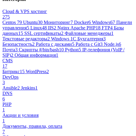
Cloud & VPS хостинг
275
Centos 7
9
Ubuntu
30
Мониторинг
7
Docker
6
Windows
67
Панели
управления
5
Linux
48
IIS
2
Nginx Apache PHP
18
FTP
4
Базы
данных
15
SSL сертификаты
2
Файловые менеджеры
1
Текстовые редакторы
2
Windows 1С Бухгалтерия
3
Безопастность
2
Работа с дисками
5
Работа с Git
3
Node.js
6
Почта
3
Cкрипты #/bin/bash
10
Python
5
IP-телефония (VoIP /
SIP)
2
Общая информация
1
CMS
17
Битрикс
15
WordPress
2
DevOps
3
Ansible
2
Jenkins
1
DNS
6
PHP
1
Акции и условия
1
Документы, правила, оплата
7