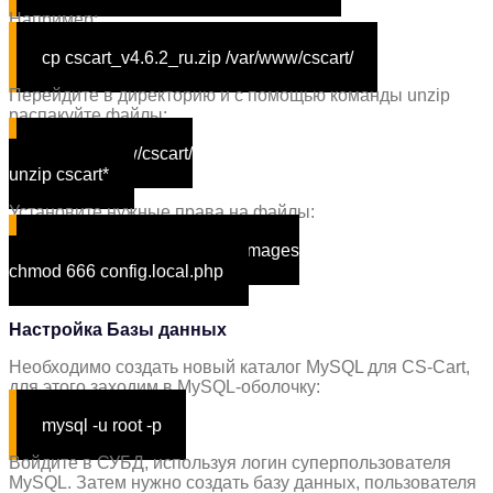
Например:
cp cscart_v4.6.2_ru.zip /var/www/cscart/
Перейдите в директорию и с помощью команды unzip
распакуйте файлы:
cd
/var/www/cscart/
unzip cscart*
Установите нужные права на файлы:
chmod -R 777 var design images
chmod 666 config.local.php
Настройка Базы данных
Необходимо создать новый каталог MySQL для CS-Cart,
для этого заходим в MySQL-оболочку:
mysql -u root -p
Войдите в СУБД, используя логин суперпользователя
MySQL. Затем нужно создать базу данных, пользователя