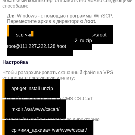
локальный компьютер, отправить его можно следующими
способами:
Для Windows - с помощью программы WinSCP.
Переместите архив в директорию
/root
.
Для Ubuntu - с помощью утилиты scp:
scp <имя_архива> root@<ip-адрес>:/root
Например:
scp cscart_v4.6.2_ru.zip
root@111.227.222.128:/root
Настройка
Чтобы разархивировать скачанный файл на VPS
установите следующую утилиту:
apt-get install unzip
Создайте директорию для CMS CS-Cart:
mkdir /var/www/cscart/
Скопируйте файл в созданную директорию:
cp <имя_архива> /var/www/cscart/