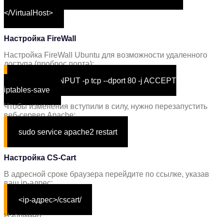
combined
</VirtualHost>
Настройка FireWall
Настройка FireWall Ubuntu для возможности удаленного
доступа (проброс порта):
iptables -A INPUT -p tcp --dport 80 -j ACCEPT
iptables-save
Чтобы изменения вступили в силу, нужно перезапустить
веб-сервер Apache:
sudo service apache2 restart
Настройка CS-Cart
В адресной сроке браузера перейдите по ссылке, указав
ваш ip-адрес:
<ip-адрес>/cscart/
Например: