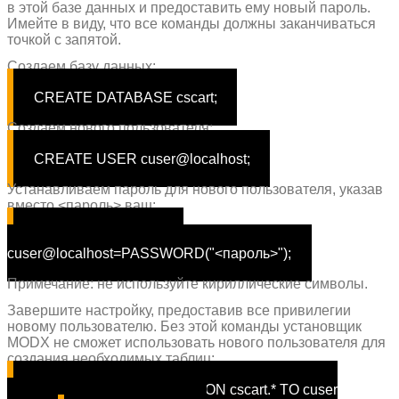
в этой базе данных и предоставить ему новый пароль.
Имейте в виду, что все команды должны заканчиваться
точкой с запятой.
Создаем базу данных:
CREATE DATABASE cscart;
Создаем нового пользователя:
CREATE USER cuser@localhost;
Устанавливаем пароль для нового пользователя, указав
вместо <пароль> ваш:
SET PASSWORD FOR
cuser@localhost=PASSWORD(
"<пароль>"
);
Примечание: не используйте кириллические символы.
Завершите настройку, предоставив все привилегии
новому пользователю. Без этой команды установщик
MODX не сможет использовать нового пользователя для
создания необходимых таблиц:
GRANT ALL PRIVILEGES ON cscart.* TO cuser