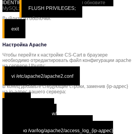
IDENTIFIED BY
'<пароль>'
;
Затем обновите
MySQL:
FLUSH PRIVILEGES;
Выйдите из оболочки:
exit
Настройка Apache
Чтобы перейти к настройке CS-Cart в браузере
необходимо отредактировать файл конфигурации apache
на сервере Ubuntu:
vi /etc/apache2/apache2.conf
В конец добавьте следующие строки, заменив {ip-адрес}
на ip-адрес вашего сервера:
Listen 80
<VirtualHost {ip-адрес}>
DocumentRoot /var/www/
ServerName {ip-адрес}
ErrorLog /var/
log
/apache2/error_{ip-адрес}
CustomLog /var/
log
/apache2/access_
log
_{ip-адрес}