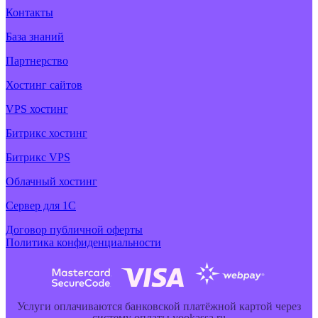
Контакты
База знаний
Партнерство
Хостинг сайтов
VPS хостинг
Битрикс хостинг
Битрикс VPS
Облачный хостинг
Cервер для 1С
Договор публичной оферты
Политика конфиденциальности
Услуги оплачиваются банковской платёжной картой через
систему оплаты yookassa.ru