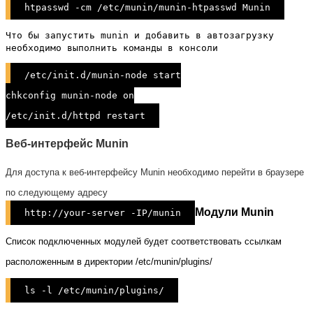
htpasswd -cm /etc/munin/munin-htpasswd Munin
Что бы запустить munin и добавить в автозагрузку
необходимо выполнить команды в консоли
/etc/init.d/munin-node start
chkconfig munin-node on
/etc/init.d/httpd restart
Веб-интерфейс Munin
Для доступа к веб-интерфейсу Munin необходимо перейти в браузере
по следующему адресу
Модули Munin
http://your-server -IP/munin
Список подключенных модулей будет соответствовать ссылкам
расположенным в директории /etc/munin/plugins/
ls -l /etc/munin/plugins/