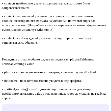
•
contacts необходимо указать пользователя для которого будет
отправляться почта.
•
contact.user.command указывается команда отправки почтового
сообщения выбранного формата на указанный почтовый ящик для
пользователя user. (Подробнее с какими параметрами можно формировать
вывод можно узнать тут wiki munin)
•
contact.user.always_send указывается порог при котором будет
отправляться сообщение.
Последние строки в общем случае выглядят так: plugin.fieldname.
{critical,warning} value
•
plugin - это название плагина проверки, в данном случае df и load.
•
fieldname - поле которое можно увидеть внизу графика.
•
{critical,warning} - необходимый порог оповещения для которого
необходимо выставить value в тех величинах, которые указаны на графике
справа.