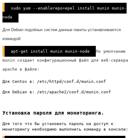
sudo yum --enablerepo=epel install munin munin-
node
Для Debian подобных систем данные пакеты устанавливаются
командой:
apt-get install munin munin-node
По умолчанию
munin создает конфигурационный файл для веб-сервера
apache в файле:
Для Centos в: /etc/httpd/conf.d/munin.conf
Для Debian в: /etc/apache2/conf.d/munin.conf
Установка пароля для мониторинга.
Для того что бы установить пароль на доступ к
мониторингу необходимо выполнить команду в консоли: