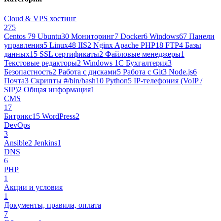
Cloud & VPS хостинг
275
Centos 7
9
Ubuntu
30
Мониторинг
7
Docker
6
Windows
67
Панели
управления
5
Linux
48
IIS
2
Nginx Apache PHP
18
FTP
4
Базы
данных
15
SSL сертификаты
2
Файловые менеджеры
1
Текстовые редакторы
2
Windows 1С Бухгалтерия
3
Безопастность
2
Работа с дисками
5
Работа с Git
3
Node.js
6
Почта
3
Cкрипты #/bin/bash
10
Python
5
IP-телефония (VoIP /
SIP)
2
Общая информация
1
CMS
17
Битрикс
15
WordPress
2
DevOps
3
Ansible
2
Jenkins
1
DNS
6
PHP
1
Акции и условия
1
Документы, правила, оплата
7