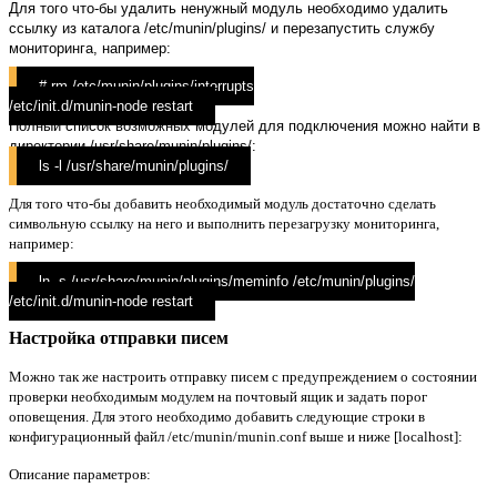
Для того что-бы удалить ненужный модуль необходимо удалить
ссылку из каталога /etc/munin/plugins/ и перезапустить службу
мониторинга, например:
# rm /etc/munin/plugins/interrupts
/etc/init.d/munin-node restart
Полный список возможных модулей для подключения можно найти в
директории /usr/share/munin/plugins/:
ls -l /usr/share/munin/plugins/
Для того что-бы добавить необходимый модуль достаточно сделать
символьную ссылку на него и выполнить перезагрузку мониторинга,
например:
ln -s /usr/share/munin/plugins/meminfo /etc/munin/plugins/
/etc/init.d/munin-node restart
Настройка отправки писем
Можно так же настроить отправку писем с предупреждением о состоянии
проверки необходимым модулем на почтовый ящик и задать порог
оповещения. Для этого необходимо добавить следующие строки в
конфигурационный файл /etc/munin/munin.conf выше и ниже [localhost]:
Описание параметров: