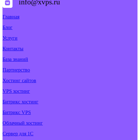
info@xvps.ru
Главная
Блог
Услуги
Контакты
База знаний
Партнерство
Хостинг сайтов
VPS хостинг
Битрикс хостинг
Битрикс VPS
Облачный хостинг
Cервер для 1С