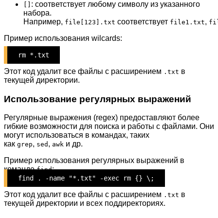
: соответствует любому символу из указанного
[]
набора.
Например,
соответствует
,
file[123].txt
file1.txt
fi
Пример использования wilcards:
rm *.txt
Этот код удалит все файлы с расширением
в
.txt
текущей директории.
Использование регулярных выражений
Регулярные выражения (regex) предоставляют более
гибкие возможности для поиска и работы с файлами. Они
могут использоваться в командах, таких
как
,
,
и др.
grep
sed
awk
Пример использования регулярных выражений в
команде
:
find
find . -name "*.txt" -exec rm {} \;
Этот код удалит все файлы с расширением
в
.txt
текущей директории и всех поддиректориях.