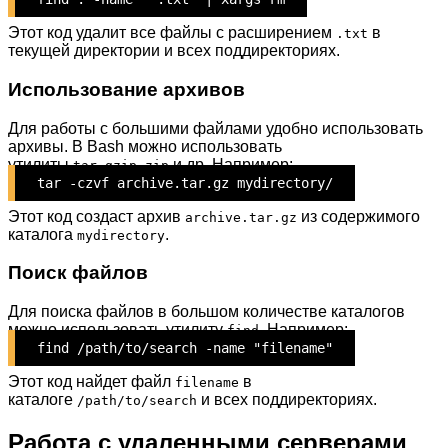
Этот код удалит все файлы с расширением
в
.txt
текущей директории и всех поддиректориях.
Использование архивов
Для работы с большими файлами удобно использовать
архивы. В Bash можно использовать
утилиты
,
,
и др. Например:
tar
gzip
zip
tar -czvf archive.tar.gz mydirectory/
Этот код создаст архив
из содержимого
archive.tar.gz
каталога
.
mydirectory
Поиск файлов
Для поиска файлов в большом количестве каталогов
можно использовать утилиту
. Например:
find
find /path/to/search -name "filename"
Этот код найдет файл
в
filename
каталоге
и всех поддиректориях.
/path/to/search
Работа с удаленными серверами