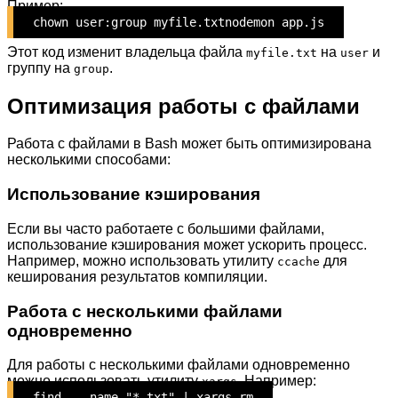
Пример:
chown user:group myfile.txtnodemon app.js
Этот код изменит владельца файла
на
и
myfile.txt
user
группу на
.
group
Оптимизация работы с файлами
Работа с файлами в Bash может быть оптимизирована
несколькими способами:
Использование кэширования
Если вы часто работаете с большими файлами,
использование кэширования может ускорить процесс.
Например, можно использовать утилиту
для
ccache
кеширования результатов компиляции.
Работа с несколькими файлами
одновременно
Для работы с несколькими файлами одновременно
можно использовать утилиту
. Например:
xargs
find . -name "*.txt" | xargs rm