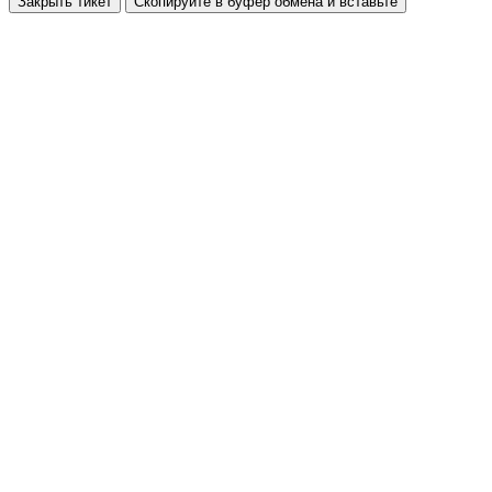
Закрыть тикет
Скопируйте в буфер обмена и вставьте