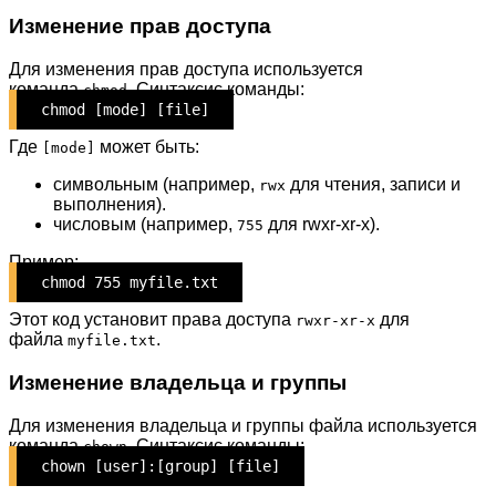
Изменение прав доступа
Для изменения прав доступа используется
команда
. Синтаксис команды:
chmod
chmod [mode] [file]
Где
может быть:
[mode]
символьным (например,
для чтения, записи и
rwx
выполнения).
числовым (например,
для rwxr-xr-x).
755
Пример:
chmod 755 myfile.txt
Этот код установит права доступа
для
rwxr-xr-x
файла
.
myfile.txt
Изменение владельца и группы
Для изменения владельца и группы файла используется
команда
. Синтаксис команды:
chown
chown [user]:[group] [file]