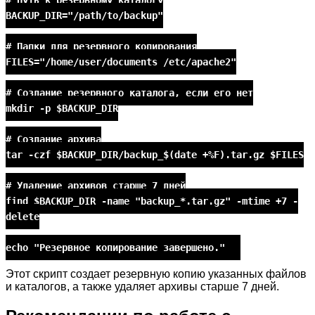
BACKUP_DIR="/path/to/backup"
# Папки для резервного копирования
FILES="/home/user/documents /etc/apache2"
# Создание резервного каталога, если его нет
mkdir -p $BACKUP_DIR
# Создание архива
tar -czf $BACKUP_DIR/backup_$(date +%F).tar.gz $FILES
# Удаление архивов старше 7 дней
find $BACKUP_DIR -name "backup_*.tar.gz" -mtime +7 -
delete
echo "Резервное копирование завершено."
Этот скрипт создает резервную копию указанных файлов
и каталогов, а также удаляет архивы старше 7 дней.