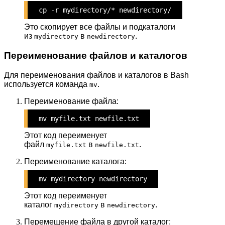
cp -r mydirectory/* newdirectory/
Это скопирует все файлы и подкаталоги
из
в
.
mydirectory
newdirectory
Переименование файлов и каталогов
Для переименования файлов и каталогов в Bash
используется команда
.
mv
Переименование файла:
mv myfile.txt newfile.txt
Этот код переименует
файл
в
.
myfile.txt
newfile.txt
Переименование каталога:
mv mydirectory newdirectory
Этот код переименует
каталог
в
.
mydirectory
newdirectory
Перемещение файла в другой каталог: