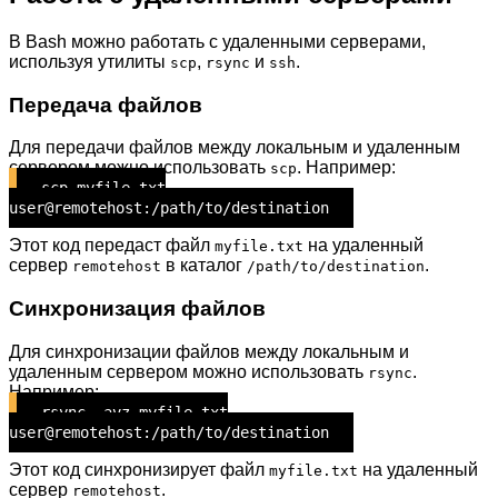
В Bash можно работать с удаленными серверами,
используя утилиты
,
и
.
scp
rsync
ssh
Передача файлов
Для передачи файлов между локальным и удаленным
сервером можно использовать
. Например:
scp
scp myfile.txt
user@remotehost:/path/to/destination
Этот код передаст файл
на удаленный
myfile.txt
сервер
в каталог
.
remotehost
/path/to/destination
Синхронизация файлов
Для синхронизации файлов между локальным и
удаленным сервером можно использовать
.
rsync
Например:
rsync -avz myfile.txt
user@remotehost:/path/to/destination
Этот код синхронизирует файл
на удаленный
myfile.txt
сервер
.
remotehost