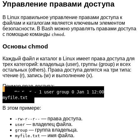
Управление правами доступа
В Linux правильное управление правами доступа к
файлам и каталогам является ключевым элементом
безопасности. В Bash можно управлять правами доступа
с помощью команды
.
chmod
Основы chmod
Каждый файл и каталог в Linux имеет права доступа для
трех категорий: владельца (user), группы (group) и всех
остальных (others). Права доступа делятся на три типа:
чтение (r), запись (w) и выполнение (x).
Пример прав доступа:
-rw-r--r-- 1 user group 0 Jan 1 12:00
myfile.txt
В этом примере:
— права доступа.
-rw-r--r--
— владелец файла.
user
— группа владельца.
group
— имя файла.
myfile.txt