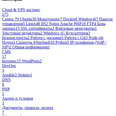
Cloud & VPS хостинг
275
Centos 7
9
Ubuntu
30
Мониторинг
7
Docker
6
Windows
67
Панели
управления
5
Linux
48
IIS
2
Nginx Apache PHP
18
FTP
4
Базы
данных
15
SSL сертификаты
2
Файловые менеджеры
1
Текстовые редакторы
2
Windows 1С Бухгалтерия
3
Безопастность
2
Работа с дисками
5
Работа с Git
3
Node.js
6
Почта
3
Cкрипты #/bin/bash
10
Python
5
IP-телефония (VoIP /
SIP)
2
Общая информация
1
CMS
17
Битрикс
15
WordPress
2
DevOps
3
Ansible
2
Jenkins
1
DNS
6
PHP
1
Акции и условия
1
Документы, правила, оплата
7