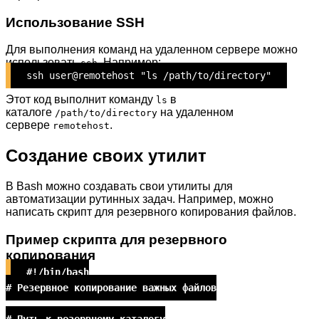
Использование SSH
Для выполнения команд на удаленном сервере можно
использовать
. Например:
ssh
ssh user@remotehost "ls /path/to/directory"
Этот код выполнит команду
в
ls
каталоге
на удаленном
/path/to/directory
сервере
.
remotehost
Создание своих утилит
В Bash можно создавать свои утилиты для
автоматизации рутинных задач. Например, можно
написать скрипт для резервного копирования файлов.
Пример скрипта для резервного
копирования
#!/bin/bash
# Резервное копирование важных файлов
# Путь к резервному каталогу