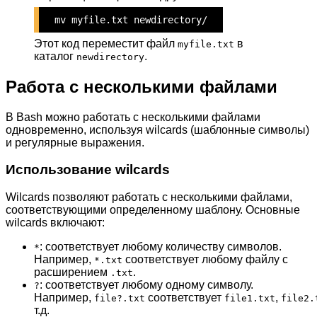
mv myfile.txt newdirectory/
Этот код переместит файл
в
myfile.txt
каталог
.
newdirectory
Работа с несколькими файлами
В Bash можно работать с несколькими файлами
одновременно, используя wilcards (шаблонные символы)
и регулярные выражения.
Использование wilcards
Wilcards позволяют работать с несколькими файлами,
соответствующими определенному шаблону. Основные
wilcards включают:
: соответствует любому количеству символов.
*
Например,
соответствует любому файлу с
*.txt
расширением
.
.txt
: соответствует любому одному символу.
?
Например,
соответствует
,
file?.txt
file1.txt
file2.
т.д.