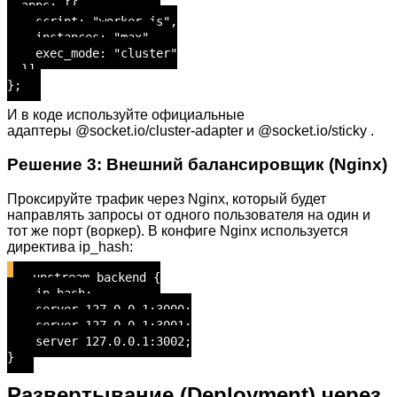
apps: [{
script: "worker.js",
instances: "max",
exec_mode: "cluster"
}]
};
И в коде используйте официальные
адаптеры @socket.io/cluster-adapter и @socket.io/sticky .
Решение 3: Внешний балансировщик (Nginx)
Проксируйте трафик через Nginx, который будет
направлять запросы от одного пользователя на один и
тот же порт (воркер). В конфиге Nginx используется
директива ip_hash:
upstream backend {
ip_hash;
server 127.0.0.1:3000;
server 127.0.0.1:3001;
server 127.0.0.1:3002;
}
Развертывание (Deployment) через