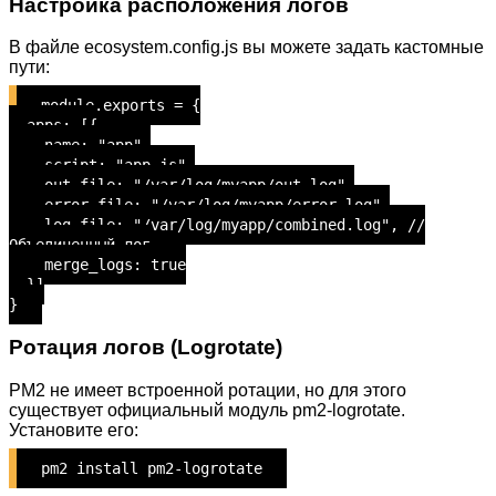
Настройка расположения логов
В файле ecosystem.config.js вы можете задать кастомные
пути:
module.exports = {
apps: [{
name: "app",
script: "app.js",
out_file: "/var/log/myapp/out.log",
error_file: "/var/log/myapp/error.log",
log_file: "/var/log/myapp/combined.log", //
Объединенный лог
merge_logs: true
}]
}
Ротация логов (Logrotate)
PM2 не имеет встроенной ротации, но для этого
существует официальный модуль pm2-logrotate.
Установите его:
pm2 install pm2-logrotate