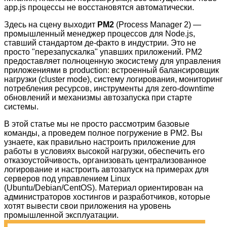
app.js процессы не восстановятся автоматически.
Здесь на сцену выходит
PM2
(Process Manager 2) —
промышленный менеджер процессов для Node.js,
ставший стандартом де-факто в индустрии. Это не
просто "перезапускалка" упавших приложений. PM2
предоставляет полноценную экосистему для управления
приложениями в production: встроенный балансировщик
нагрузки (cluster mode), систему логирования, мониторинг
потребления ресурсов, инструменты для zero-downtime
обновлений и механизмы автозапуска при старте
системы.
В этой статье мы не просто рассмотрим базовые
команды, а проведем полное погружение в PM2. Вы
узнаете, как правильно настроить приложение для
работы в условиях высокой нагрузки, обеспечить его
отказоустойчивость, организовать централизованное
логирование и настроить автозапуск на примерах для
серверов под управлением Linux
(Ubuntu/Debian/CentOS). Материал ориентирован на
администраторов хостингов и разработчиков, которые
хотят вывести свои приложения на уровень
промышленной эксплуатации.