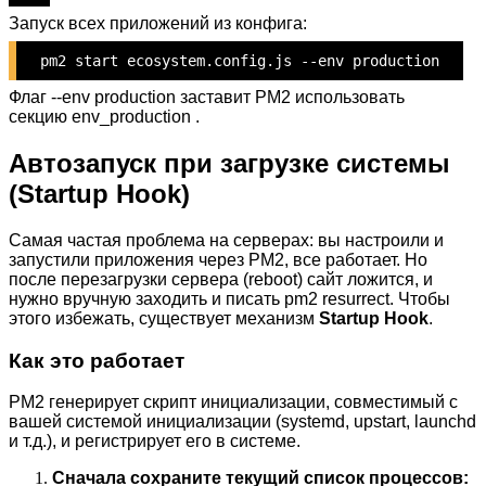
Запуск всех приложений из конфига:
pm2 start ecosystem.config.js
--env
production
Флаг --env production заставит PM2 использовать
секцию env_production .
Автозапуск при загрузке системы
(Startup Hook)
Самая частая проблема на серверах: вы настроили и
запустили приложения через PM2, все работает. Но
после перезагрузки сервера (reboot) сайт ложится, и
нужно вручную заходить и писать pm2 resurrect. Чтобы
этого избежать, существует механизм
Startup Hook
.
Как это работает
PM2 генерирует скрипт инициализации, совместимый с
вашей системой инициализации (systemd, upstart, launchd
и т.д.), и регистрирует его в системе.
Сначала сохраните текущий список процессов: