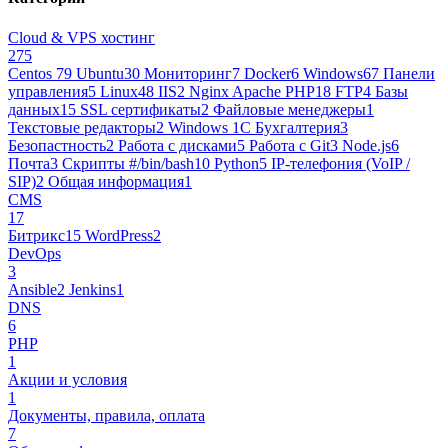
Cloud & VPS хостинг
275
Centos 7
9
Ubuntu
30
Мониторинг
7
Docker
6
Windows
67
Панели
управления
5
Linux
48
IIS
2
Nginx Apache PHP
18
FTP
4
Базы
данных
15
SSL сертификаты
2
Файловые менеджеры
1
Текстовые редакторы
2
Windows 1С Бухгалтерия
3
Безопастность
2
Работа с дисками
5
Работа с Git
3
Node.js
6
Почта
3
Cкрипты #/bin/bash
10
Python
5
IP-телефония (VoIP /
SIP)
2
Общая информация
1
CMS
17
Битрикс
15
WordPress
2
DevOps
3
Ansible
2
Jenkins
1
DNS
6
PHP
1
Акции и условия
1
Документы, правила, оплата
7