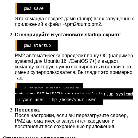
pm2 save
Эта команда создает дамп (dump) всех запущенных
приложений в файл ~/.pm2/dump.pm2.
Сгенерируйте и установите startup-скрипт:
pm2 startup
PM2 автоматически определит вашу ОС (например,
systemd для Ubuntu 16+/CentOS 7+) и выдаст
команду, которую нужно скопировать и вставить от
имени суперпользователя. Выглядит это примерно
так:
# Пример вывода команды:
sudo env PATH=$PATH:/usr/bin pm2 startup systemd
-u your_user --hp /home/your_user
Проверка:
После настройки, если вы перезагрузите сервер,
PM2 автоматически запустится как демон и
восстановит все сохраненные приложения.