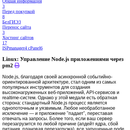
Общая информация
3
Перед покупкой
8
БелГИЭ
3
Перенос сайта
3
Хостинг сайтов
17
ISPmanager
4
cPanel
6
Linux: Управление Node.js приложениями через
pm2
Node.js, благодаря своей асинхронной событийно-
ориентированной архитектуре, стал одним из самых
популярных инструментов для создания
высоконагруженных веб-приложений, API-сервисов и
realtime-систем. Однако у этой медали есть обратная
сторона: стандартный Node.js процесс является
однопоточным и уязвимым. Любое необработанное
исключение — и приложение "падает", переставая
отвечать на запросы. Более того, если ваш сервер
перезагрузится по любой причине (апдейт ядра, сбой
питания, плановая перезагрузка), все запущенные node