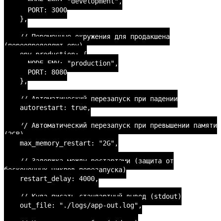
NODE_ENV: "development",
PORT: 3000
},
// Переменные окружения для продакшена
(переопределяют env)
env_production: {
NODE_ENV: "production",
PORT: 8080
},
// Автоматический перезапуск при падении
autorestart: true,
// Автоматический перезапуск при превышении памяти
(2GB)
max_memory_restart: "2G",
// Задержка между рестартами (защита от
бесконечных циклов перезапуска)
restart_delay: 4000,
// Куда писать стандартный вывод (stdout)
out_file: "./logs/app-out.log",