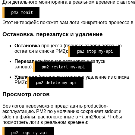
Для детального мониторинга в реальном времени с автом
pm2 monit
Этот интерфейс покажет вам логи конкретного процесса в 
Остановка, перезапуск и удаление
Остановка
процесса (процесс завершается, но
остается в списке PM2):
pm2 stop my-api
Перезапуск
(полная остановка и запуск
заново):
pm2 restart my-api
Удаление
(остановка и полное удаление из списка
PM2):
pm2 delete my-api
Просмотр логов
Без логов невозможно представить production-
эксплуатацию. PM2 по умолчанию сохраняет stdout и
stderr в файлы, расположенные в ~/.pm2/logs/. Чтобы
посмотреть логи в реальном времени:
pm2 logs my-api