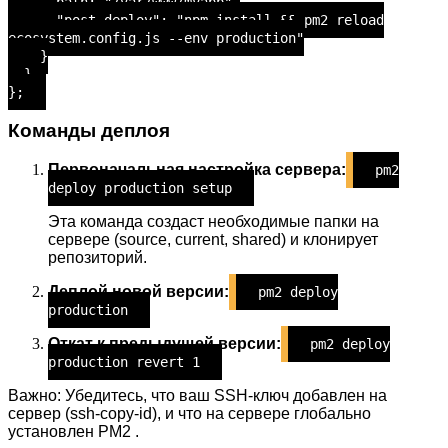
path: "/var/www/myapp",
"post-deploy": "npm install && pm2 reload
ecosystem.config.js --env production"
}
}
};
Команды деплоя
Первоначальная настройка сервера:
pm2
deploy production setup
Эта команда создаст необходимые папки на
сервере (source, current, shared) и клонирует
репозиторий.
Деплой новой версии:
pm2 deploy
production
Откат к предыдущей версии:
pm2 deploy
production revert 1
Важно: Убедитесь, что ваш SSH-ключ добавлен на
сервер (ssh-copy-id), и что на сервере глобально
установлен PM2 .