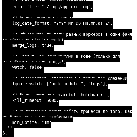
// Куда писать ошибки (stderr)
error_file: "./logs/app-err.log",
// Формат времени в логах
log_date_format: "YYYY-MM-DD HH:mm:ss Z",
// Объединять ли логи разных воркеров в один файл
(удобно для cluster mode)
merge_logs: true,
// Следить за изменениями в коде (только для
разработки, не для прода!)
watch: false,
// Игнорировать определенные папки при слежении
ignore_watch: ["node_modules", "logs"],
// Время ожидания graceful shutdown (ms)
kill_timeout: 5000,
// Минимальное время работы процесса до того, как
он будет считаться стабильным
min_uptime: "1m"
}]
};