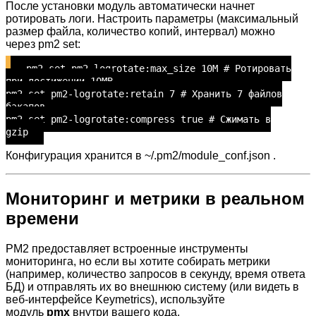
После установки модуль автоматически начнет
ротировать логи. Настроить параметры (максимальный
размер файла, количество копий, интервал) можно
через pm2 set:
pm2 set pm2-logrotate:max_size 10M # Ротировать
при достижении 10MB
pm2 set pm2-logrotate:retain 7 # Хранить 7 файлов
бэкапов
pm2 set pm2-logrotate:compress true # Сжимать в
gzip
Конфигурация хранится в ~/.pm2/module_conf.json .
Мониторинг и метрики в реальном
времени
PM2 предоставляет встроенные инструменты
мониторинга, но если вы хотите собирать метрики
(например, количество запросов в секунду, время ответа
БД) и отправлять их во внешнюю систему (или видеть в
веб-интерфейсе Keymetrics), используйте
модуль
pmx
внутри вашего кода.