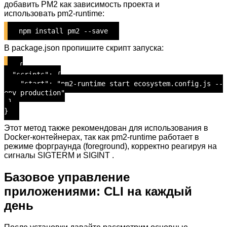
добавить PM2 как зависимость проекта и
использовать pm2-runtime:
npm install pm2 --save
В package.json пропишите скрипт запуска:
{
"scripts": {
"start": "pm2-runtime start ecosystem.config.js --
env production"
}
}
Этот метод также рекомендован для использования в
Docker-контейнерах, так как pm2-runtime работает в
режиме форграунда (foreground), корректно реагируя на
сигналы SIGTERM и SIGINT .
Базовое управление
приложениями: CLI на каждый
день