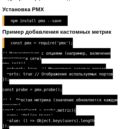
Установка PMX
npm install pmx --save
Пример добавления кастомных метрик
const pmx = require('pmx');
// Инициализация с опциями (например, включение
мониторинга сети)
pmx.init({
network: true, // Мониторинг сетевых портов
ports: true // Отображение используемых портов
});
const probe = pmx.probe();
// 1. Простая метрика (значение обновляется каждую
секунду)
const userCount = probe.metric({
name: 'Online Users',
value: () => Object.keys(users).length
});