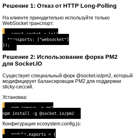
Решение 1: Отказ от HTTP Long-Polling
На клиенте принудительно используйте только
WebSocket транспорт:
const socket = io({
transports: ["websocket"]
});
Решение 2: Использование форка PM2
для Socket.IO
Существует специальный форк @socket.io/pm2, который
модифицирует балансировщик PM2 для поддержки
sticky-сессий.
Установка:
npm remove -g pm2
npm install -g @socket.io/pm2
Конфигурация ecosystem.config.js:
module.exports = {