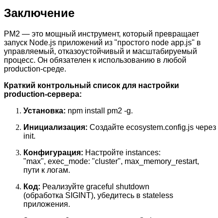
Заключение
PM2 — это мощный инструмент, который превращает
запуск Node.js приложений из "простого node app.js" в
управляемый, отказоустойчивый и масштабируемый
процесс. Он обязателен к использованию в любой
production-среде.
Краткий контрольный список для настройки
production-сервера:
Установка:
npm install pm2 -g.
Инициализация:
Создайте ecosystem.config.js через
init.
Конфигурация:
Настройте instances:
"max", exec_mode: "cluster", max_memory_restart,
пути к логам.
Код:
Реализуйте graceful shutdown
(обработка SIGINT), убедитесь в stateless
приложения.