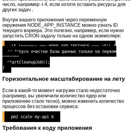
число, например -i 4, если хотите оставить ресурсы для
других задач .
Внутри вашего приложения через переменную
окружения NODE_APP_INSTANCE можно узнать ID
текущего воркера. Это полезно, например, если нужно
запустить CRON-задачу только на одном экземпляре:
if (process.env.NODE_APP_INSTANCE === '0') {
// Запуск очистки базы данных только на первом
воркере
startCleanupJob();
}
Горизонтальное масштабирование на лету
Если в какой-то момент нагрузки стало недостаточно
(например, вы увеличили количество ядер или
приложению стало тесно), можно изменить количество
процессов без остановки сервиса:
pm2 scale my-api 6
Требования к коду приложения