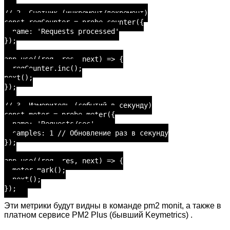
// 2. Счетчик (инкремент/декремент)
const reqCounter = probe.counter({
name: 'Requests processed'
});
app.use((req, res, next) => {
reqCounter.inc();
next();
});
// 3. Измеритель (событий в секунду)
const meter = probe.meter({
name: 'Requests/sec',
samples: 1 // Обновление раз в секунду
});
app.use((req, res, next) => {
meter.mark();
next();
});
Эти метрики будут видны в команде pm2 monit, а также в
платном сервисе PM2 Plus (бывший Keymetrics) .