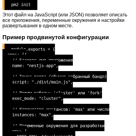
pm2 init
Этот файл на JavaScript (или JSON) позволяет описать
все приложения, переменные окружения и настройки
развертывания в одном месте.
Пример продвинутой конфигурации
module.exports = {
apps: [{
// Базовое имя приложения
name: "nestjs-app",
// Точка входа (обычно собранный бандл)
script: "./dist/main.js",
// Режим работы: 'cluster' или 'fork'
exec_mode: "cluster",
// Количество инстансов: 'max' или число
instances: "max",
// Переменные окружения для разработки
env: {