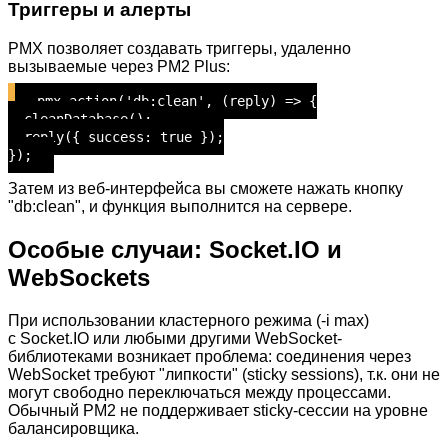
Триггеры и алерты
PMX позволяет создавать триггеры, удаленно
вызываемые через PM2 Plus:
pmx.action('db:clean', (reply) => {
cleanDatabase();
reply({ success: true });
});
Затем из веб-интерфейса вы сможете нажать кнопку
"db:clean", и функция выполнится на сервере.
Особые случаи: Socket.IO и
WebSockets
При использовании кластерного режима (-i max)
с Socket.IO или любыми другими WebSocket-
библиотеками возникает проблема: соединения через
WebSocket требуют "липкости" (sticky sessions), т.к. они не
могут свободно переключаться между процессами.
Обычный PM2 не поддерживает sticky-сессии на уровне
балансировщика.