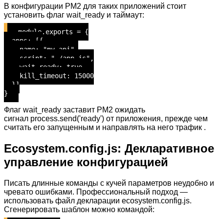
В конфигурации PM2 для таких приложений стоит
установить флаг wait_ready и таймаут:
module.exports = {
apps: [{
name: "my-api",
script: "./app.js",
wait_ready: true,
kill_timeout: 15000
}]
}
Флаг wait_ready заставит PM2 ожидать
сигнал process.send('ready') от приложения, прежде чем
считать его запущенным и направлять на него трафик .
Ecosystem.config.js: Декларативное
управление конфигурацией
Писать длинные команды с кучей параметров неудобно и
чревато ошибками. Профессиональный подход —
использовать файл декларации ecosystem.config.js.
Сгенерировать шаблон можно командой: