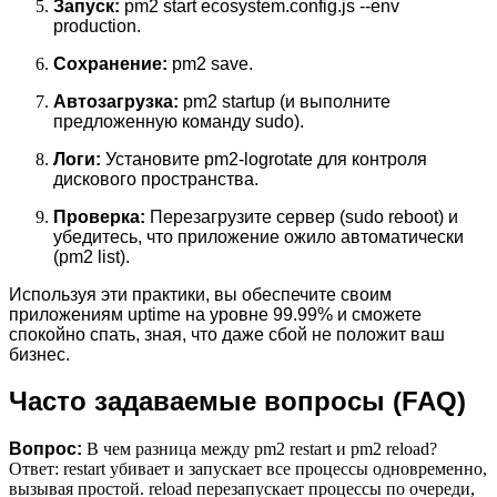
Запуск:
pm2 start ecosystem.config.js --env
production.
Сохранение:
pm2 save.
Автозагрузка:
pm2 startup (и выполните
предложенную команду sudo).
Логи:
Установите pm2-logrotate для контроля
дискового пространства.
Проверка:
Перезагрузите сервер (sudo reboot) и
убедитесь, что приложение ожило автоматически
(pm2 list).
Используя эти практики, вы обеспечите своим
приложениям uptime на уровне 99.99% и сможете
спокойно спать, зная, что даже сбой не положит ваш
бизнес.
Часто задаваемые вопросы (FAQ)
Вопрос:
В чем разница между pm2 restart и pm2 reload?
Ответ: restart убивает и запускает все процессы одновременно,
вызывая простой. reload перезапускает процессы по очереди,