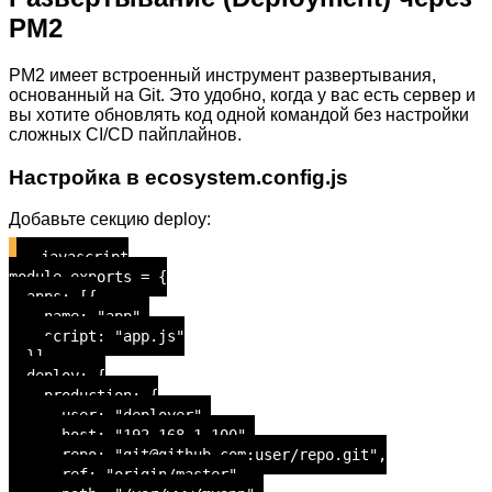
PM2
PM2 имеет встроенный инструмент развертывания,
основанный на Git. Это удобно, когда у вас есть сервер и
вы хотите обновлять код одной командой без настройки
сложных CI/CD пайплайнов.
Настройка в ecosystem.config.js
Добавьте секцию deploy:
javascript
module.exports = {
apps: [{
name: "app",
script: "app.js"
}],
deploy: {
production: {
user: "deployer",
host: "192.168.1.100",
repo: "git@github.com:user/repo.git",
ref: "origin/master",