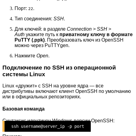
Порт:
.
22
Тип соединения:
SSH
.
Для ключей: в разделе
Connection > SSH >
Auth
укажите путь к
приватному ключу в формате
PuTTY (.ppk)
. Преобразовать ключ из OpenSSH
можно через PuTTYgen.
Нажмите
Open
.
Подключение по SSH из операционной
системы Linux
Linux «дружит» с SSH на уровне ядра — все
дистрибутивы включают клиент OpenSSH по умолчанию
или в официальных репозиториях.
Базовая команда
Синтаксис идентичен Windows-версии OpenSSH:
ssh username@server_ip -p port