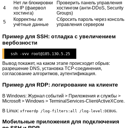
Нет ли блокировки
Проверить панель управления
4
по IP (фаервол
хостингом (анти-DDoS, Security
хостинга)
Groups)
Корректны ли
Сбросить пароль через консоль
5
учётные данные
управления сервером
Пример для SSH: отладка с увеличением
вербозности
ssh -vvv root@185.130.5.25
Вывод покажет, на каком этапе происходит обрыв:
разрешение DNS, установка TCP-соединения,
согласование алгоритмов, аутентификация.
Пример для RDP: логирование на клиенте
В Windows: Журнал событий > Приложения и службы >
Microsoft > Windows > TerminalServices-ClientActiveXCore.
В Linux:
.
xfreerdp /log-filters:all /log-level:DEBUG
Мобильные приложения для подключения
по SSH и RDP