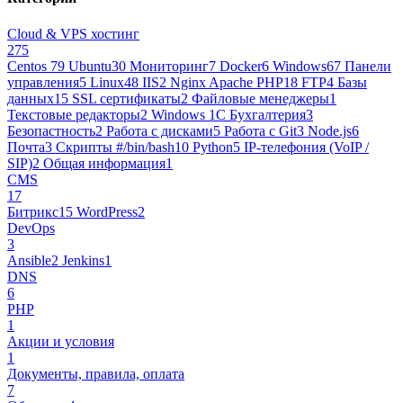
Cloud & VPS хостинг
275
Centos 7
9
Ubuntu
30
Мониторинг
7
Docker
6
Windows
67
Панели
управления
5
Linux
48
IIS
2
Nginx Apache PHP
18
FTP
4
Базы
данных
15
SSL сертификаты
2
Файловые менеджеры
1
Текстовые редакторы
2
Windows 1С Бухгалтерия
3
Безопастность
2
Работа с дисками
5
Работа с Git
3
Node.js
6
Почта
3
Cкрипты #/bin/bash
10
Python
5
IP-телефония (VoIP /
SIP)
2
Общая информация
1
CMS
17
Битрикс
15
WordPress
2
DevOps
3
Ansible
2
Jenkins
1
DNS
6
PHP
1
Акции и условия
1
Документы, правила, оплата
7