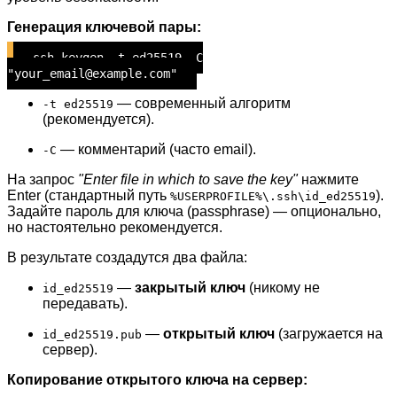
Генерация ключевой пары:
ssh-keygen -t ed25519 -C
"your_email@example.com"
— современный алгоритм
-t ed25519
(рекомендуется).
— комментарий (часто email).
-C
На запрос
"Enter file in which to save the key"
нажмите
Enter (стандартный путь
).
%USERPROFILE%\.ssh\id_ed25519
Задайте пароль для ключа (passphrase) — опционально,
но настоятельно рекомендуется.
В результате создадутся два файла:
—
закрытый ключ
(никому не
id_ed25519
передавать).
—
открытый ключ
(загружается на
id_ed25519.pub
сервер).
Копирование открытого ключа на сервер: