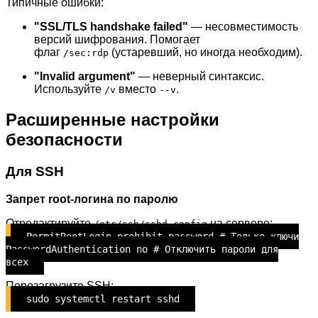
Типичные ошибки:
"SSL/TLS handshake failed"
— несовместимость
версий шифрования. Помогает
флаг
(устаревший, но иногда необходим).
/sec:rdp
"Invalid argument"
— неверный синтаксис.
Используйте
вместо
.
/v
--v
Расширенные настройки
безопасности
Для SSH
Запрет root-логина по паролю
Отредактируйте
на сервере:
/etc/ssh/sshd_config
PermitRootLogin prohibit-password # Только ключи
PasswordAuthentication no # Отключить пароли для
всех
Перезагрузите SSH:
.
sudo systemctl restart sshd