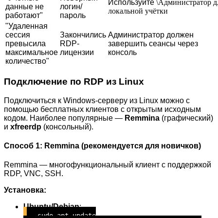
Используйте
\Администратор д
данные не
логин/
локальной учётки
работают"
пароль
"Удаленная
сессия
Закончились
Администратор должен
превысила
RDP-
завершить сеансы через
максимальное
лицензии
консоль
количество"
Подключение по RDP из Linux
Подключиться к Windows-серверу из Linux можно с
помощью бесплатных клиентов с открытым исходным
кодом. Наиболее популярные —
Remmina
(графический)
и
xfreerdp
(консольный).
Способ 1: Remmina (рекомендуется для новичков)
Remmina — многофункциональный клиент с поддержкой
RDP, VNC, SSH.
Установка:
Ubuntu/Debian
:
sudo apt update