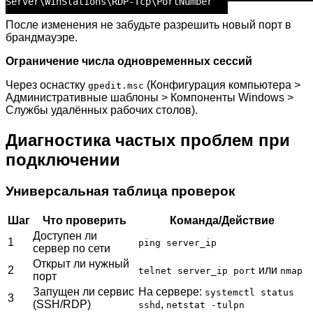
Server\WinStations\RDP-Tcp\PortNumber
После изменения не забудьте разрешить новый порт в
брандмауэре.
Ограничение числа одновременных сессий
Через оснастку
(Конфигурация компьютера >
gpedit.msc
Административные шаблоны > Компоненты Windows >
Службы удалённых рабочих столов).
Диагностика частых проблем при
подключении
Универсальная таблица проверок
Шаг
Что проверить
Команда/Действие
Доступен ли
1
ping server_ip
сервер по сети
Открыт ли нужный
2
или
telnet server_ip port
nmap
порт
Запущен ли сервис
На сервере:
systemctl status
3
(SSH/RDP)
,
sshd
netstat -tulpn