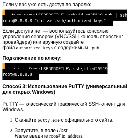
Если у вас уже есть доступ по паролю:
type $env:USERPROFILE\.ssh\id_ed25519.pub | ssh
root@8.8.8.8 "cat >> .ssh/authorized_keys"
Если доступа нет — воспользуйтесь консолью
управления сервером (VNC/SSH-консоль от хостинг-
провайдера) или вручную создайте
файл
с содержимым
.
authorized_keys
.pub
Подключение по ключу:
ssh -i $env:USERPROFILE\.ssh\id_ed25519
root@8.8.8.8
Способ 3: Использование PuTTY (универсальный
для старых Windows)
PuTTY — классический графический SSH-клиент для
Windows.
Скачайте
с официального сайта.
putty.exe
Запустите, в поле
Host
Name
введите
root@ip_address.