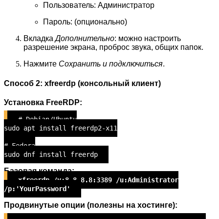
Пользователь: Администратор
Пароль: (опционально)
Вкладка
Дополнительно
: можно настроить
разрешение экрана, проброс звука, общих папок.
Нажмите
Сохранить и подключиться
.
Способ 2: xfreerdp (консольный клиент)
Установка FreeRDP:
# Debian/Ubuntu
sudo apt install freerdp2-x11
# Fedora
sudo dnf install freerdp
Базовая команда:
xfreerdp /v:8.8.8.8:3389 /u:Administrator
/p:'YourPassword'
Продвинутые опции (полезны на хостинге):