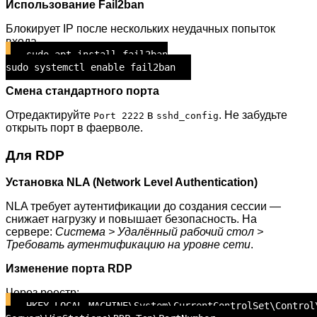
Использование Fail2ban
Блокирует IP после нескольких неудачных попыток
входа.
sudo apt install fail2ban
sudo systemctl enable fail2ban
Смена стандартного порта
Отредактируйте
в
. Не забудьте
Port 2222
sshd_config
открыть порт в фаерволе.
Для RDP
Установка NLA (Network Level Authentication)
NLA требует аутентификации до создания сессии —
снижает нагрузку и повышает безопасность. На
сервере:
Система > Удалённый рабочий стол >
Требовать аутентификацию на уровне сети
.
Изменение порта RDP
Через реестр:
HKEY_LOCAL_MACHINE\System\CurrentControlSet\Control