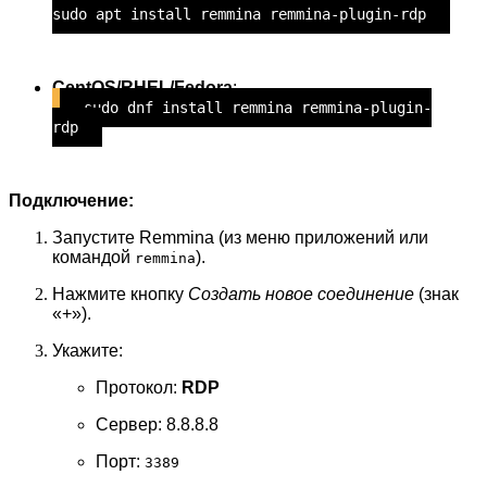
sudo apt install remmina remmina-plugin-rdp
CentOS/RHEL/Fedora
:
sudo dnf install remmina remmina-plugin-
rdp
Подключение:
Запустите Remmina (из меню приложений или
командой
).
remmina
Нажмите кнопку
Создать новое соединение
(знак
«+»).
Укажите:
Протокол:
RDP
Сервер: 8.8.8.8
Порт:
3389