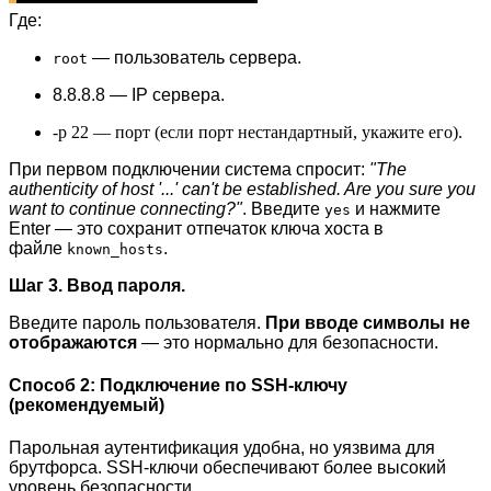
Где:
— пользователь сервера.
root
8.8.8.8 — IP сервера.
-p 22 — порт (если порт нестандартный, укажите его).
При первом подключении система спросит:
"The
authenticity of host '...' can't be established. Are you sure you
want to continue connecting?"
. Введите
и нажмите
yes
Enter — это сохранит отпечаток ключа хоста в
файле
.
known_hosts
Шаг 3. Ввод пароля.
Введите пароль пользователя.
При вводе символы не
отображаются
— это нормально для безопасности.
Способ 2: Подключение по SSH-ключу
(рекомендуемый)
Парольная аутентификация удобна, но уязвима для
брутфорса. SSH-ключи обеспечивают более высокий
уровень безопасности.