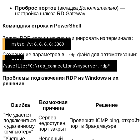
Проброс портов
(вкладка
Дополнительно
) —
настройка шлюза RD Gateway.
Командная строка и PowerShell
Запуск RDP-сессии можно инициировать из терминала:
mstsc /v:8.8.8.8:3389
Сохранение параметров в
-файл для автоматизации:
.rdp
mstsc
/savefile:"C:\rdp_connections\myserver.rdp"
Проблемы подключения RDP из Windows и их
решение
Возможная
Ошибка
Решение
причина
"Не удается
Сервер
подключиться
Проверьте ICMP ping, откройт
недоступен,
к удаленному
порт в брандмауэре
порт закрыт
компьютеру"
"Учетные
Неверный