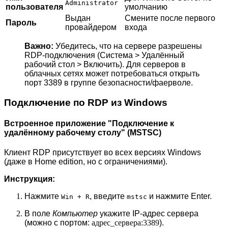
Administrator
пользователя
умолчанию
Выдан
Смените после первого
Пароль
провайдером
входа
Важно:
Убедитесь, что на сервере разрешены
RDP-подключения (Система > Удалённый
рабочий стол > Включить). Для серверов в
облачных сетях может потребоваться открыть
порт 3389 в группе безопасности/фаерволе.
Подключение по RDP из Windows
Встроенное приложение "Подключение к
удалённому рабочему столу" (MSTSC)
Клиент RDP присутствует во всех версиях Windows
(даже в Home edition, но с ограничениями).
Инструкция:
Нажмите
, введите
и нажмите Enter.
Win + R
mstsc
В поле
Компьютер
укажите IP-адрес сервера
(можно с портом:
адрес_сервера:3389
).