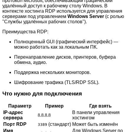
протокол Microsoft, обеспечивающий графический
удалённый доступ к рабочему столу Windows. В
контексте хостинга RDP используется для управления
серверами под управлением
Windows Server
(с ролью
"Службы удалённых рабочих столов").
Преимущества RDP:
Полноценный GUI (графический интерфейс) —
можно работать как за локальным ПК.
Перенаправление дисков, принтеров, буфера
обмена, аудио.
Поддержка нескольких мониторов.
Шифрование трафика (TLS/RDP SSL).
Что нужно для подключения
Параметр
Пример
Где взять
IP-адрес
В панели управления
8.8.8.8
сервера
хостингом
Порт RDP
(стандарт)
Может быть изменён
3389
Имя
Для Windows Server по