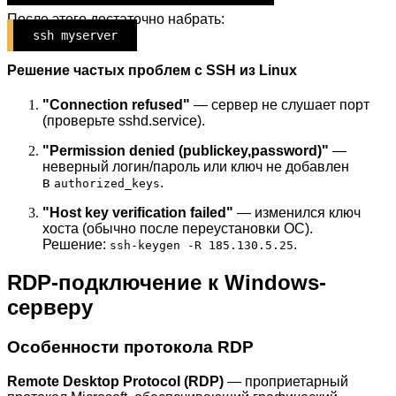
После этого достаточно набрать:
ssh myserver
Решение частых проблем с SSH из Linux
"Connection refused"
— сервер не слушает порт
(проверьте sshd.service).
"Permission denied (publickey,password)"
—
неверный логин/пароль или ключ не добавлен
в
.
authorized_keys
"Host key verification failed"
— изменился ключ
хоста (обычно после переустановки ОС).
Решение:
.
ssh-keygen -R 185.130.5.25
RDP-подключение к Windows-
серверу
Особенности протокола RDP
Remote Desktop Protocol (RDP)
— проприетарный