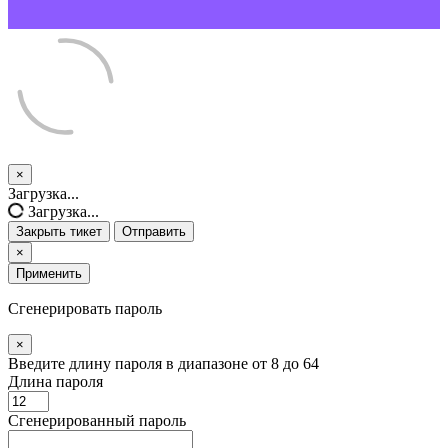
×
Закрыть
Загрузка...
тикет
Загрузка...
Закрыть тикет
Отправить
×
Применить
Сгенерировать пароль
×
Введите длину пароля в диапазоне от 8 до 64
Длина пароля
Сгенерированный пароль