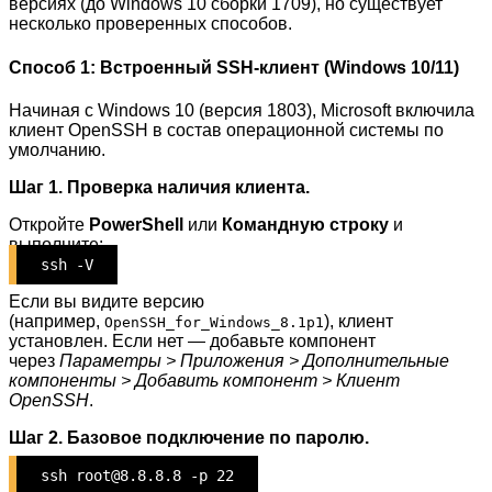
версиях (до Windows 10 сборки 1709), но существует
несколько проверенных способов.
Способ 1: Встроенный SSH-клиент (Windows 10/11)
Начиная с Windows 10 (версия 1803), Microsoft включила
клиент OpenSSH в состав операционной системы по
умолчанию.
Шаг 1. Проверка наличия клиента.
Откройте
PowerShell
или
Командную строку
и
выполните:
ssh -V
Если вы видите версию
(например,
), клиент
OpenSSH_for_Windows_8.1p1
установлен. Если нет — добавьте компонент
через
Параметры > Приложения > Дополнительные
компоненты > Добавить компонент > Клиент
OpenSSH
.
Шаг 2. Базовое подключение по паролю.
ssh root@8.8.8.8 -p 22