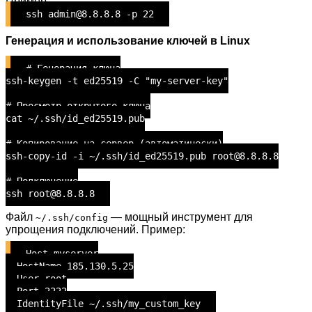
Пример:
ssh admin@8.8.8.8 -p 22
Генерация и использование ключей в Linux
# Генерация ключа
ssh-keygen -t ed25519 -C "my-server-key"
# Просмотр открытого ключа
cat ~/.ssh/id_ed25519.pub
# Копирование на сервер (автоматически)
ssh-copy-id -i ~/.ssh/id_ed25519.pub root@8.8.8.8
# Подключение
ssh root@8.8.8.8
Файл
— мощный инструмент для
~/.ssh/config
упрощения подключений. Пример:
Host myserver
HostName 185.130.5.25
User root
Port 2222
IdentityFile ~/.ssh/my_custom_key