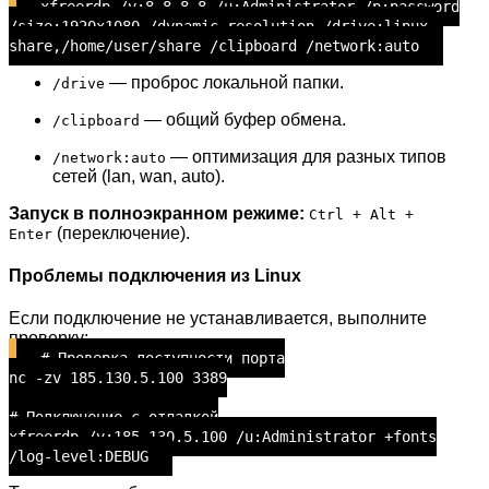
xfreerdp /v:8.8.8.8 /u:Administrator /p:password
/size:1920x1080 /dynamic-resolution /drive:linux-
share,/home/user/share /clipboard /network:auto
— проброс локальной папки.
/drive
— общий буфер обмена.
/clipboard
— оптимизация для разных типов
/network:auto
сетей (lan, wan, auto).
Запуск в полноэкранном режиме:
Ctrl + Alt +
(переключение).
Enter
Проблемы подключения из Linux
Если подключение не устанавливается, выполните
проверку:
# Проверка доступности порта
nc -zv 185.130.5.100 3389
# Подключение с отладкой
xfreerdp /v:185.130.5.100 /u:Administrator +fonts
/log-level:DEBUG