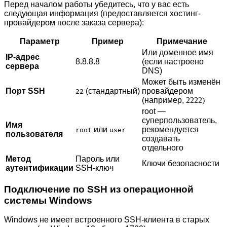
Перед началом работы убедитесь, что у вас есть
следующая информация (предоставляется хостинг-
провайдером после заказа сервера):
Параметр
Пример
Примечание
Или доменное имя
IP-адрес
8.8.8.8
(если настроено
сервера
DNS)
Может быть изменён
Порт SSH
(стандартный)
провайдером
22
(например,
2222)
root —
суперпользователь,
Имя
или
рекомендуется
root
user
пользователя
создавать
отдельного
Метод
Пароль или
Ключи безопасности
аутентификации
SSH-ключ
Подключение по SSH из операционной
системы Windows
Windows не имеет встроенного SSH-клиента в старых