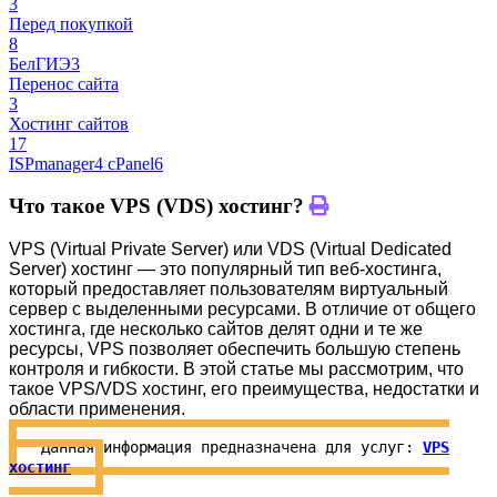
3
Перед покупкой
8
БелГИЭ
3
Перенос сайта
3
Хостинг сайтов
17
ISPmanager
4
cPanel
6
Что такое VPS (VDS) хостинг?
VPS (Virtual Private Server) или VDS (Virtual Dedicated
Server) хостинг — это популярный тип веб-хостинга,
который предоставляет пользователям виртуальный
сервер с выделенными ресурсами. В отличие от общего
хостинга, где несколько сайтов делят одни и те же
ресурсы, VPS позволяет обеспечить большую степень
контроля и гибкости. В этой статье мы рассмотрим, что
такое VPS/VDS хостинг, его преимущества, недостатки и
области применения.
Данная информация предназначена для услуг:
VPS
хостинг