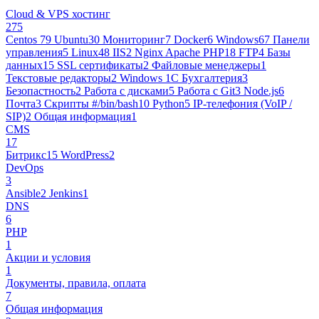
Cloud & VPS хостинг
275
Centos 7
9
Ubuntu
30
Мониторинг
7
Docker
6
Windows
67
Панели
управления
5
Linux
48
IIS
2
Nginx Apache PHP
18
FTP
4
Базы
данных
15
SSL сертификаты
2
Файловые менеджеры
1
Текстовые редакторы
2
Windows 1С Бухгалтерия
3
Безопастность
2
Работа с дисками
5
Работа с Git
3
Node.js
6
Почта
3
Cкрипты #/bin/bash
10
Python
5
IP-телефония (VoIP /
SIP)
2
Общая информация
1
CMS
17
Битрикс
15
WordPress
2
DevOps
3
Ansible
2
Jenkins
1
DNS
6
PHP
1
Акции и условия
1
Документы, правила, оплата
7
Общая информация