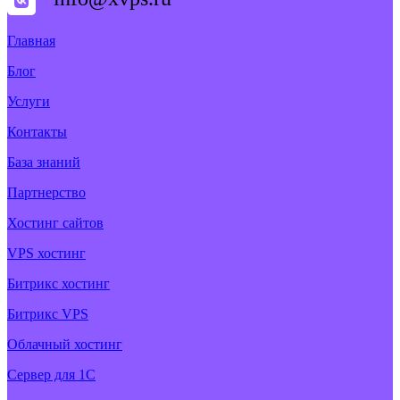
Главная
Блог
Услуги
Контакты
База знаний
Партнерство
Хостинг сайтов
VPS хостинг
Битрикс хостинг
Битрикс VPS
Облачный хостинг
Cервер для 1С