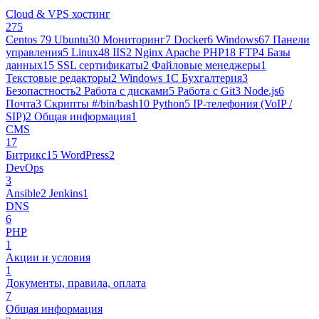
Cloud & VPS хостинг
275
Centos 7
9
Ubuntu
30
Мониторинг
7
Docker
6
Windows
67
Панели
управления
5
Linux
48
IIS
2
Nginx Apache PHP
18
FTP
4
Базы
данных
15
SSL сертификаты
2
Файловые менеджеры
1
Текстовые редакторы
2
Windows 1С Бухгалтерия
3
Безопастность
2
Работа с дисками
5
Работа с Git
3
Node.js
6
Почта
3
Cкрипты #/bin/bash
10
Python
5
IP-телефония (VoIP /
SIP)
2
Общая информация
1
CMS
17
Битрикс
15
WordPress
2
DevOps
3
Ansible
2
Jenkins
1
DNS
6
PHP
1
Акции и условия
1
Документы, правила, оплата
7
Общая информация