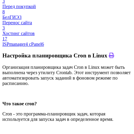
3
Перед покупкой
8
БелГИЭ
3
Перенос сайта
3
Хостинг сайтов
17
ISPmanager
4
cPanel
6
Настройка планировщика Cron в Linux
Организация планировщика задач Cron в Linux может быть
выполнена через утилиту Crontab. Этот инструмент позволяет
автоматизировать запуск заданий в фоновом режиме по
расписанию.
Что такое cron?
Cron - это программа-планировщик задач, которая
используется для запуска задач в определенное время.