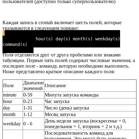
пользователей (доступно только суперпользователю)
Каждая запись в crontab включает шесть полей, которые
указываются в следующем порядке:
minute(s) hour(s) day(s) month(s) weekday(s)
command(s)
Поля отделяются друг от друга пробелами или знаками
табуляции. Первые пять полей содержат числовые значения, а
последнее поле - команду, которую необходимо выполнить.
Ниже представлено краткое описание каждого поля:
Диапазон
Поле
Описание
значений
minute
0-59
Минута запуска команды
hour
0-23
Час запуска
day
1-31
Число (день) запуска
month
1-12
Месяц запуска
День недели запуска (воскресенье = 0,
weekday
0 - 6
понедельник = 1, вторник = 2 и т.д.)
Последовательность команд для
выполнения. Это могут быть команды,