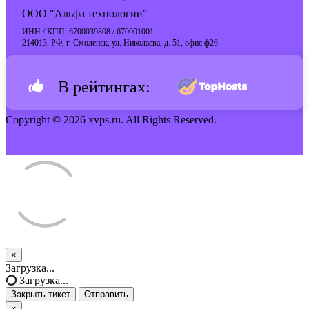
ООО "Альфа технологии"
ИНН / КПП: 6700039808 / 670001001
214013, РФ, г. Смоленск, ул. Николаева, д. 51, офис ф26
В рейтингах:
Copyright © 2026 xvps.ru. All Rights Reserved.
×
Закрыть
Загрузка...
тикет
Загрузка...
Закрыть тикет
Отправить
×