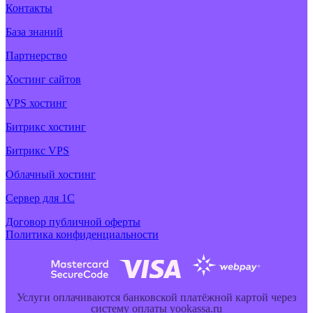
Контакты
База знаний
Партнерство
Хостинг сайтов
VPS хостинг
Битрикс хостинг
Битрикс VPS
Облачный хостинг
Cервер для 1С
Договор публичной оферты
Политика конфиденциальности
Услуги оплачиваются банковской платёжной картой через
систему оплаты yookassa.ru