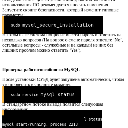
использования ПО рекомендуется вносить изменения.
Запустите скрипт безопасности, который изменит типовые
параметры:
mysql_secure_installation
sudo
На этом шаге система попросит ввести пароль и ответить на
несколько вопросов (На вопрос о смене пароля ответьте ‘No’,
остальные вопросы - служебные и на каждый из них без
лишних проблем можно ответить ‘Yes’).
Проверка работоспособности MySQL
После установки СУБД будет запущена автоматически, чтобы
это проверить выполните команду:
mysql status
sudo service
В стандартном потоке вывода появится следующая
информация:
root@ubuntu:~# sudo service mysql status
mysql start/running, process 2213