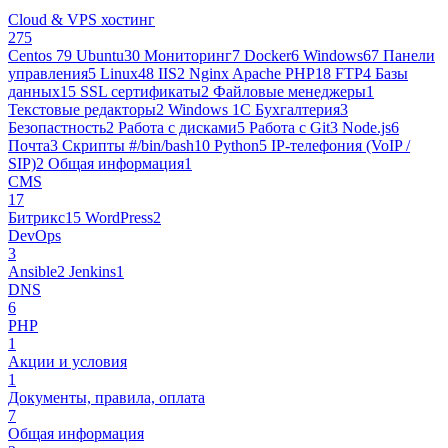
Cloud & VPS хостинг
275
Centos 7
9
Ubuntu
30
Мониторинг
7
Docker
6
Windows
67
Панели
управления
5
Linux
48
IIS
2
Nginx Apache PHP
18
FTP
4
Базы
данных
15
SSL сертификаты
2
Файловые менеджеры
1
Текстовые редакторы
2
Windows 1С Бухгалтерия
3
Безопастность
2
Работа с дисками
5
Работа с Git
3
Node.js
6
Почта
3
Cкрипты #/bin/bash
10
Python
5
IP-телефония (VoIP /
SIP)
2
Общая информация
1
CMS
17
Битрикс
15
WordPress
2
DevOps
3
Ansible
2
Jenkins
1
DNS
6
PHP
1
Акции и условия
1
Документы, правила, оплата
7
Общая информация