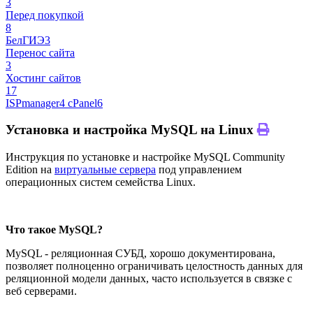
3
Перед покупкой
8
БелГИЭ
3
Перенос сайта
3
Хостинг сайтов
17
ISPmanager
4
cPanel
6
Установка и настройка MySQL на Linux
Инструкция по установке и настройке MySQL Community
Edition на
виртуальные сервера
под управлением
операционных систем семейства Linux.
Что такое MySQL?
MySQL - реляционная СУБД, хорошо документирована,
позволяет полноценно ограничивать целостность данных для
реляционной модели данных, часто используется в связке с
веб серверами.