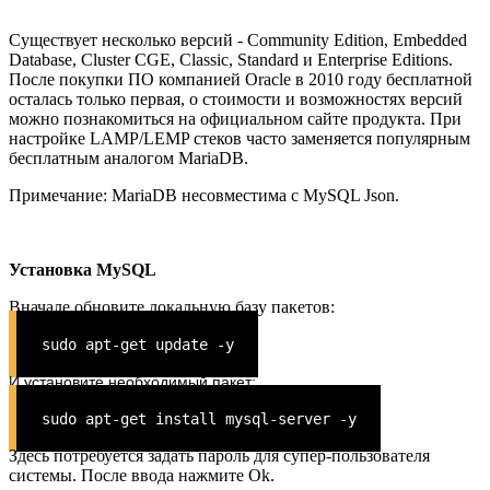
Существует несколько версий - Community Edition, Embedded
Database, Cluster CGE, Classic, Standard и Enterprise Editions.
После покупки ПО компанией Oracle в 2010 году бесплатной
осталась только первая, о стоимости и возможностях версий
можно познакомиться на официальном сайте продукта. При
настройке LAMP/LEMP стеков часто заменяется популярным
бесплатным аналогом MariaDB.
Примечание: MariaDB несовместима с MySQL Json.
Установка MySQL
Вначале обновите локальную базу пакетов:
sudo apt-get update -y
И установите необходимый пакет:
sudo apt-get install mysql-server -y
Здесь потребуется задать пароль для супер-пользователя
системы. После ввода нажмите Ok.