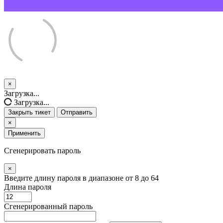
×
Закрыть
Загрузка...
тикет
Загрузка...
Закрыть тикет
Отправить
×
Применить
Сгенерировать пароль
×
Введите длину пароля в диапазоне от 8 до 64
Длина пароля
Сгенерированный пароль