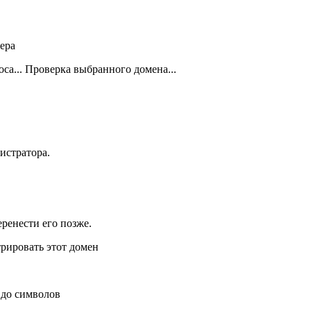
вера
са...
Проверка выбранного домена...
истратора.
ренести его позже.
трировать этот домен
т
до
символов