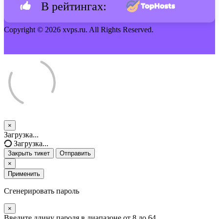
В рейтингах:
Copyright © 2026 xvps.ru. All Rights Reserved.
×
Закрыть
Загрузка...
тикет
Загрузка...
Закрыть тикет
Отправить
×
Применить
Сгенерировать пароль
×
Введите длину пароля в диапазоне от 8 до 64