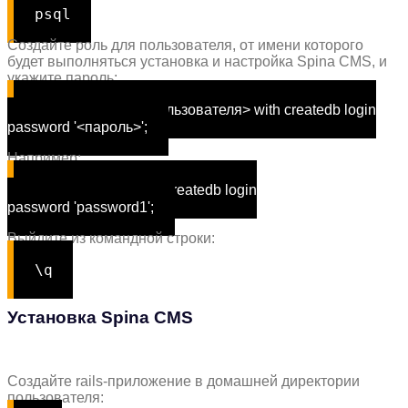
psql
Создайте роль для пользователя, от имени которого
будет выполняться установка и настройка Spina CMS, и
укажите пароль:
create role <имя_пользователя> with createdb login
password
'<пароль>'
;
Например:
create role root with createdb login
password
'password1'
;
Выйдите из командной строки:
\q
Установка Spina CMS
Создайте rails-приложение в домашней директории
пользователя: