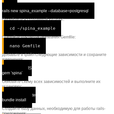
cd
~
rails new spina_example --database=postgresql
Перейдите в созданный каталог:
cd
~/spina_example
Откройте для редактирования Gemfile:
nano Gemfile
Добавьте в файл следующие зависимости и сохраните
изменения:
#SpinaCMS
gem
'spina'
Обновите схему всех зависимостей и выполните их
установку:
bundle update
bundle install
Создайте базу данных, необходимую для работы rails-
приложения: