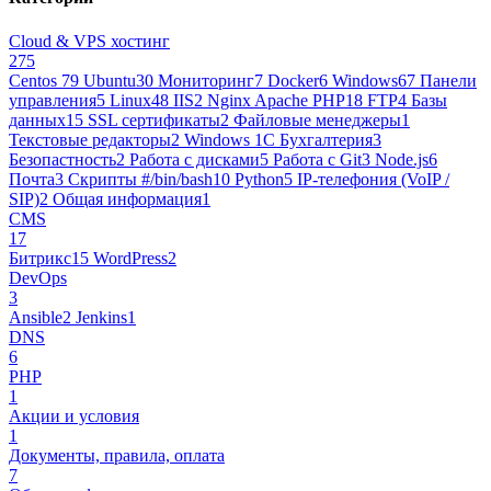
Cloud & VPS хостинг
275
Centos 7
9
Ubuntu
30
Мониторинг
7
Docker
6
Windows
67
Панели
управления
5
Linux
48
IIS
2
Nginx Apache PHP
18
FTP
4
Базы
данных
15
SSL сертификаты
2
Файловые менеджеры
1
Текстовые редакторы
2
Windows 1С Бухгалтерия
3
Безопастность
2
Работа с дисками
5
Работа с Git
3
Node.js
6
Почта
3
Cкрипты #/bin/bash
10
Python
5
IP-телефония (VoIP /
SIP)
2
Общая информация
1
CMS
17
Битрикс
15
WordPress
2
DevOps
3
Ansible
2
Jenkins
1
DNS
6
PHP
1
Акции и условия
1
Документы, правила, оплата
7