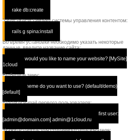
rake db:create
Запустите установку системы управления контентом:
rails g spina:install
Во время установки необходимо указать некоторые
данные, введите название сайта:
What would you like to name your website? [MySite]
1cloud
Выберите тему:
What theme
do
you want to use? (default/demo)
[default]
Введите e-mail первого пользователя:
Please enter an email address
for
your first user:
[admin@domain.com] admin@1cloud.ru
Укажите пароль для созданного пользователя: