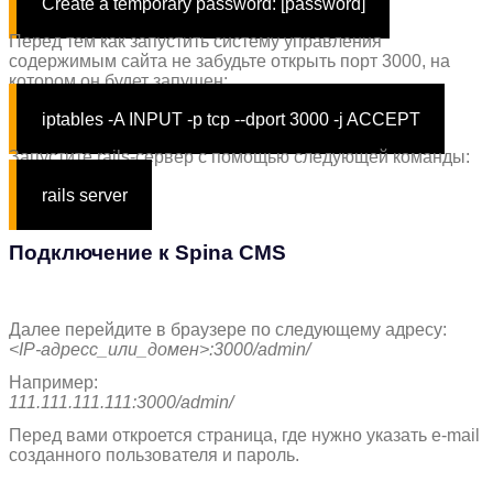
Create a temporary password: [password]
Перед тем как запустить систему управления
содержимым сайта не забудьте открыть порт 3000, на
котором он будет запущен:
iptables -A INPUT -p tcp --dport 3000 -j ACCEPT
Запустите rails-сервер с помощью следующей команды:
rails server
Подключение к Spina CMS
Далее перейдите в браузере по следующему адресу:
<IP-адресс_или_домен>:3000/admin/
Например:
111.111.111.111:3000/admin/
Перед вами откроется страница, где нужно указать e-mail
созданного пользователя и пароль.