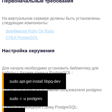
Первоначальные требования
На виртуальном сервере должны быть установлены
следующие компоненты:
фреймворк Ruby On Rails
СУБД PostgeSQL
Настройка окружения
Для начала необходимо установить библиотеку для
работы с базами данных PostgreSQL :
sudo apt-get install libpq-dev
Далее подключитесь от имени пользователя postgres:
sudo -i -u postgres
Откройте командную строку PostgreSQL: