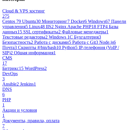
Cloud & VPS хостинг
275
Centos 7
9
Ubuntu
30
Мониторинг
7
Docker
6
Windows
67
Панели
управления
5
Linux
48
IIS
2
Nginx Apache PHP
18
FTP
4
Базы
данных
15
SSL сертификаты
2
Файловые менеджеры
1
Текстовые редакторы
2
Windows 1С Бухгалтерия
3
Безопастность
2
Работа с дисками
5
Работа с Git
3
Node.js
6
Почта
3
Cкрипты #/bin/bash
10
Python
5
IP-телефония (VoIP /
SIP)
2
Общая информация
1
CMS
17
Битрикс
15
WordPress
2
DevOps
3
Ansible
2
Jenkins
1
DNS
6
PHP
1
Акции и условия
1
Документы, правила, оплата
7