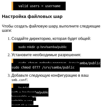
valid users = username
Настройка файловых шар
Чтобы создать файловую шару, выполните следующие
шаги:
Создайте директорию, которая будет общей:
sudo mkdir -p /srv/samba/public
Установите необходимые разрешения:
sudo chown nobody:nogroup /srv/samba/public
sudo chmod 0777 /srv/samba/public
Добавьте следующую конфигурацию в ваш
:
smb.conf
[public]
path = /srv/samba/public
browsable = yes
writable = yes
guest ok = yes