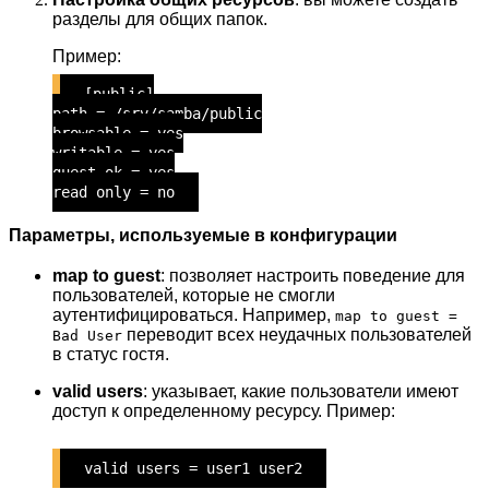
разделы для общих папок.
Пример:
[public]
path = /srv/samba/public
browsable = yes
writable = yes
guest ok = yes
read only = no
Параметры, используемые в конфигурации
map to guest
: позволяет настроить поведение для
пользователей, которые не смогли
аутентифицироваться. Например,
map to guest =
переводит всех неудачных пользователей
Bad User
в статус гостя.
valid users
: указывает, какие пользователи имеют
доступ к определенному ресурсу. Пример:
valid users = user1 user2