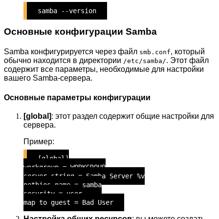
samba --version
Основные конфигурации Samba
Samba конфигурируется через файл
, который
smb.conf
обычно находится в директории
. Этот файл
/etc/samba/
содержит все параметры, необходимые для настройки
вашего Samba-сервера.
Основные параметры конфигурации
[global]
: этот раздел содержит общие настройки для
сервера.
Пример:
[global]
workgroup = WORKGROUP
server string = Samba Server %v
netbios name = samba
security = user
map to guest = Bad User
Настройка общих ресурсов
: вы можете создать