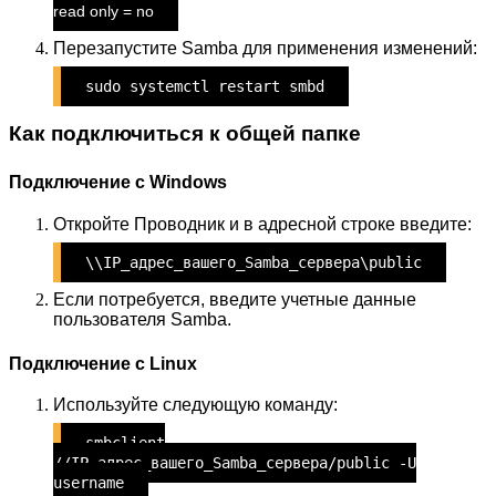
read only = no
Перезапустите Samba для применения изменений:
sudo systemctl restart smbd
Как подключиться к общей папке
Подключение с Windows
Откройте Проводник и в адресной строке введите:
\\IP_адрес_вашего_Samba_сервера\public
Если потребуется, введите учетные данные
пользователя Samba.
Подключение с Linux
Используйте следующую команду:
smbclient
//IP_адрес_вашего_Samba_сервера/public -U
username