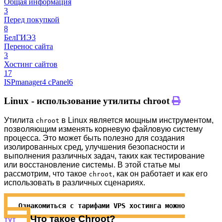
Общая информация
3
Перед покупкой
8
БелГИЭ
3
Перенос сайта
3
Хостинг сайтов
17
ISPmanager
4
cPanel
6
Linux - использование утилиты chroot
Утилита
в Linux является мощным инструментом,
chroot
позволяющим изменять корневую файловую систему
процесса. Это может быть полезно для создания
изолированных сред, улучшения безопасности и
выполнения различных задач, таких как тестирование
или восстановление системы. В этой статье мы
рассмотрим, что такое
, как он работает и как его
chroot
использовать в различных сценариях.
Ознакомиться с тарифами VPS хостинга можно
Что такое Chroot?
тут