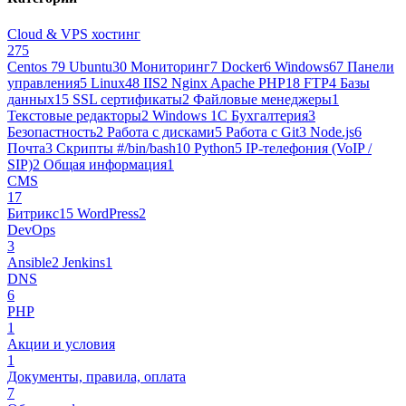
Cloud & VPS хостинг
275
Centos 7
9
Ubuntu
30
Мониторинг
7
Docker
6
Windows
67
Панели
управления
5
Linux
48
IIS
2
Nginx Apache PHP
18
FTP
4
Базы
данных
15
SSL сертификаты
2
Файловые менеджеры
1
Текстовые редакторы
2
Windows 1С Бухгалтерия
3
Безопастность
2
Работа с дисками
5
Работа с Git
3
Node.js
6
Почта
3
Cкрипты #/bin/bash
10
Python
5
IP-телефония (VoIP /
SIP)
2
Общая информация
1
CMS
17
Битрикс
15
WordPress
2
DevOps
3
Ansible
2
Jenkins
1
DNS
6
PHP
1
Акции и условия
1
Документы, правила, оплата
7