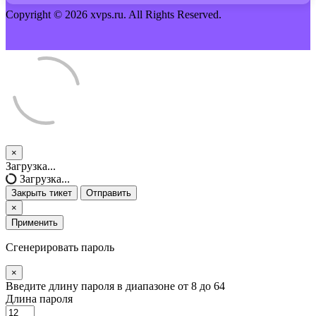
Copyright © 2026 xvps.ru. All Rights Reserved.
×
Закрыть
Загрузка...
тикет
Загрузка...
Закрыть тикет
Отправить
×
Применить
Сгенерировать пароль
×
Введите длину пароля в диапазоне от 8 до 64
Длина пароля