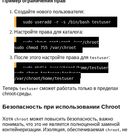
Пример ограничения прав
Создайте нового пользователя:
sudo useradd -r -s /bin/bash testuser
Настройте права для каталога:
sudo chown root:root /var/chroot
sudo chmod 755 /var/chroot
После этого настройте права для
:
testuser
sudo mkdir /var/chroot/home/testuser
sudo chown testuser:testuser
/var/chroot/home/testuser
Теперь
сможет работать только в пределах
testuser
chroot-среды.
Безопасность при использовании Chroot
Хотя
может повысить безопасность, важно
chroot
понимать, что это не является полноценной заменой
контейнеризации. Изоляция, обеспечиваемая
, не
chroot