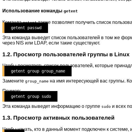
Использование команды
getent
Команда
также позволяет получить список пользова
getent
getent passwd
Эта команда выведет список пользователей в том же форм
через NIS или LDAP, если такие существуют.
1.2. Просмотр пользователей группы в Linux
Чтобы посмотреть список пользователей, которые принад
getent group group_name
Замените
на имя интересующей вас группы. Ком
group_name
Пример:
getent group sudo
Эта команда выведет информацию о группе
и всех по
sudo
1.3. Просмотр активных пользователей
Чтобы узнать, кто в данный момент подключен к системе,