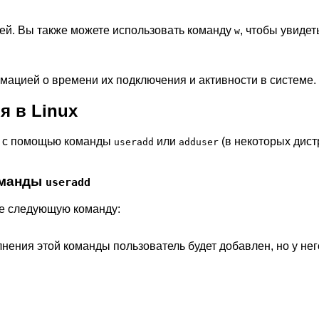
лей. Вы также можете использовать команду
, чтобы увиде
w
мацией о времени их подключения и активности в системе.
я в Linux
я с помощью команды
или
(в некоторых дист
useradd
adduser
оманды
useradd
те следующую команду:
ения этой команды пользователь будет добавлен, но у него