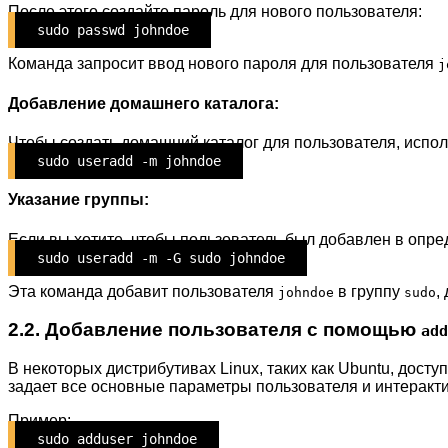
После этого создайте пароль для нового пользователя:
sudo passwd johndoe
Команда запросит ввод нового пароля для пользователя
j
Добавление домашнего каталога:
Чтобы создать домашний каталог для пользователя, испо
sudo useradd -m johndoe
Указание группы:
Если вы хотите, чтобы пользователь был добавлен в опре
sudo useradd -m -G sudo johndoe
Эта команда добавит пользователя
в группу
,
johndoe
sudo
2.2. Добавление пользователя с помощью
add
В некоторых дистрибутивах Linux, таких как Ubuntu, дост
задает все основные параметры пользователя и интерак
Пример:
sudo adduser johndoe