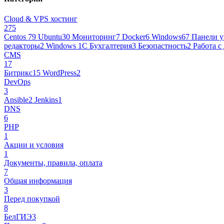
Cloud & VPS хостинг
275
Centos 7
9
Ubuntu
30
Мониторинг
7
Docker
6
Windows
67
Панели у
редакторы
2
Windows 1С Бухгалтерия
3
Безопастность
2
Работа с
CMS
17
Битрикс
15
WordPress
2
DevOps
3
Ansible
2
Jenkins
1
DNS
6
PHP
1
Акции и условия
1
Документы, правила, оплата
7
Общая информация
3
Перед покупкой
8
БелГИЭ
3