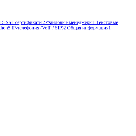
15
SSL сертификаты
2
Файловые менеджеры
1
Текстовые
thon
5
IP-телефония (VoIP / SIP)
2
Общая информация
1