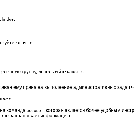
.
ohndoe
льзуйте ключ
:
-m
деленную группу, используйте ключ
:
-G
 давая ему права на выполнение административных задач 
user
упна команда
, которая является более удобным инст
adduser
тивно запрашивает информацию.