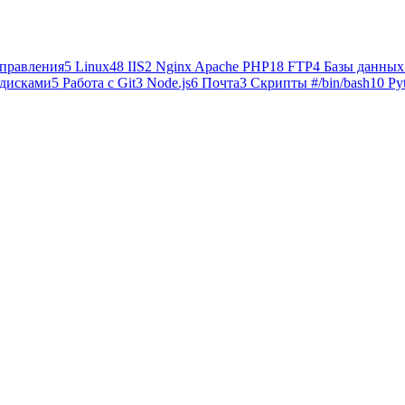
правления
5
Linux
48
IIS
2
Nginx Apache PHP
18
FTP
4
Базы данных
 дисками
5
Работа с Git
3
Node.js
6
Почта
3
Cкрипты #/bin/bash
10
Py