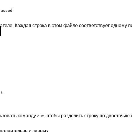
:
passwd
ателе. Каждая строка в этом файле соответствует одному 
0.
льзовать команду
, чтобы разделить строку по двоеточию
cut
ополнительных данных.