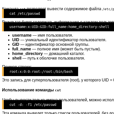
Команда
позволяет вывести содержимое файла
cat
/etc/
cat /etc/passwd
Результат будет содержать информацию о каждом пользов
username:x:UID:GID:full_name:home_directory:shell
username
— имя пользователя.
UID
— уникальный идентификатор пользователя.
GID
— идентификатор основной группы.
full_name
— полное имя (может быть пустым).
home_directory
— домашний каталог.
shell
— путь к оболочке пользователя.
Пример строки:
root:x:0:0:root:/root:/bin/bash
Это запись для суперпользователя (root), у которого UID = 
Использование команды
cut
Чтобы вывести только имена пользователей, можно испо
cut -d: -f1 /etc/passwd
Эта команда выведет только список пользователей, без д