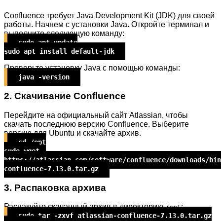
Confluence требует Java Development Kit (JDK) для своей
работы. Начнем с установки Java. Откройте терминал и
выполните следующую команду:
sudo apt update
sudo apt install default-jdk
Проверьте установку Java с помощью команды:
java -version
2. Скачивание Confluence
Перейдите на официальный сайт Atlassian, чтобы
скачать последнюю версию Confluence. Выберите
версию для Ubuntu и скачайте архив.
cd /opt
sudo wget
https://atlassian.com/software/confluence/downloads/bin
confluence-7.13.0.tar.gz
3. Распаковка архива
Распакуйте скачанный архив в директорию
:
/opt
sudo tar -zxvf atlassian-confluence-7.13.0.tar.gz