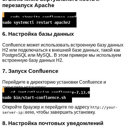
перезапуск Apache
sudo a2ensite confluence.conf
sudo systemctl restart apache2
6. Настройка базы данных
Confluence может использовать встроенную базу данных
H2 или подключаться к внешней базе данных, такой как
PostgreSQL или MySQL. В этом примере мы используем
встроенную базу данных H2.
7. Запуск Confluence
Перейдите в директорию установки Confluence и
запустите установку:
cd /opt/atlassian-confluence-7.13.0
sudo bin/start-confluence.sh
Откройте браузер и перейдите по адресу
http://your-
, чтобы завершить установку.
server-ip:8090
8. Настройка почтовых уведомлений