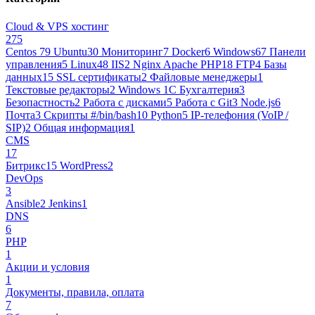
Cloud & VPS хостинг
275
Centos 7
9
Ubuntu
30
Мониторинг
7
Docker
6
Windows
67
Панели
управления
5
Linux
48
IIS
2
Nginx Apache PHP
18
FTP
4
Базы
данных
15
SSL сертификаты
2
Файловые менеджеры
1
Текстовые редакторы
2
Windows 1С Бухгалтерия
3
Безопастность
2
Работа с дисками
5
Работа с Git
3
Node.js
6
Почта
3
Cкрипты #/bin/bash
10
Python
5
IP-телефония (VoIP /
SIP)
2
Общая информация
1
CMS
17
Битрикс
15
WordPress
2
DevOps
3
Ansible
2
Jenkins
1
DNS
6
PHP
1
Акции и условия
1
Документы, правила, оплата
7