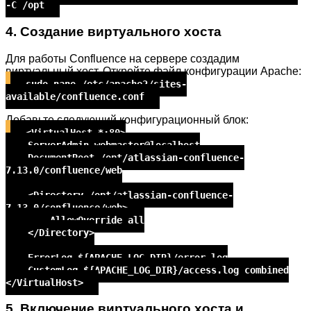
-C /opt
4. Создание виртуального хоста
Для работы Confluence на сервере создадим
виртуальный хост. Откройте файл конфигурации Apache:
sudo nano /etc/apache2/sites-
available/confluence.conf
Добавьте следующий конфигурационный блок:
<VirtualHost *:80>
ServerAdmin webmaster@localhost
DocumentRoot /opt/atlassian-confluence-
7.13.0/confluence/web
<Directory /opt/atlassian-confluence-
7.13.0/confluence/web>
AllowOverride all
</Directory>
ErrorLog ${APACHE_LOG_DIR}/error.log
CustomLog ${APACHE_LOG_DIR}/access.log combined
</VirtualHost>
5. Включение виртуального хоста и