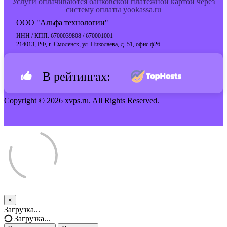
Услуги оплачиваются банковской платёжной картой через
систему оплаты yookassa.ru
ООО "Альфа технологии"
ИНН / КПП: 6700039808 / 670001001
214013, РФ, г. Смоленск, ул. Николаева, д. 51, офис ф26
В рейтингах:
Copyright © 2026 xvps.ru. All Rights Reserved.
×
Закрыть
Загрузка...
тикет
Загрузка...