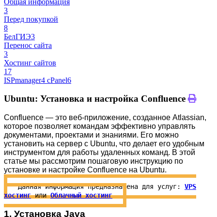
Общая информация
3
Перед покупкой
8
БелГИЭ
3
Перенос сайта
3
Хостинг сайтов
17
ISPmanager
4
cPanel
6
Ubuntu: Установка и настройка Confluence
Confluence — это веб-приложение, созданное Atlassian,
которое позволяет командам эффективно управлять
документами, проектами и знаниями. Его можно
установить на сервер с Ubuntu, что делает его удобным
инструментом для работы удаленных команд. В этой
статье мы рассмотрим пошаговую инструкцию по
установке и настройке Confluence на Ubuntu.
Данная информация предназначена для услуг:
VPS
хостинг
или
Облачный хостинг
1. Установка Java