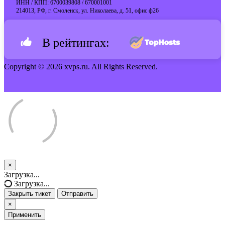
ИНН / КПП: 6700039808 / 670001001
214013, РФ, г. Смоленск, ул. Николаева, д. 51, офис ф26
В рейтингах:
Copyright © 2026 xvps.ru. All Rights Reserved.
×
Закрыть
Загрузка...
тикет
Загрузка...
Закрыть тикет
Отправить
×
Применить