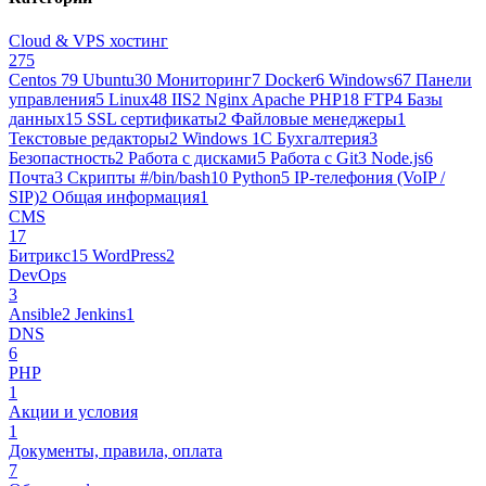
Cloud & VPS хостинг
275
Centos 7
9
Ubuntu
30
Мониторинг
7
Docker
6
Windows
67
Панели
управления
5
Linux
48
IIS
2
Nginx Apache PHP
18
FTP
4
Базы
данных
15
SSL сертификаты
2
Файловые менеджеры
1
Текстовые редакторы
2
Windows 1С Бухгалтерия
3
Безопастность
2
Работа с дисками
5
Работа с Git
3
Node.js
6
Почта
3
Cкрипты #/bin/bash
10
Python
5
IP-телефония (VoIP /
SIP)
2
Общая информация
1
CMS
17
Битрикс
15
WordPress
2
DevOps
3
Ansible
2
Jenkins
1
DNS
6
PHP
1
Акции и условия
1
Документы, правила, оплата
7