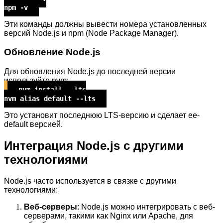
npm -v
Эти команды должны вывести номера установленных
версий Node.js и npm (Node Package Manager).
Обновление Node.js
Для обновления Node.js до последней версии
используйте nvm:
nvm install --lts
nvm alias default --lts
Это установит последнюю LTS-версию и сделает ее-
default версией.
Интеграция Node.js с другими
технологиями
Node.js часто используется в связке с другими
технологиями:
Веб-серверы
: Node.js можно интегрировать с веб-
серверами, такими как Nginx или Apache, для