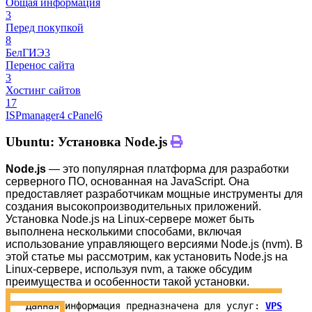
Общая информация
3
Перед покупкой
8
БелГИЭ
3
Перенос сайта
3
Хостинг сайтов
17
ISPmanager
4
cPanel
6
Ubuntu: Установка Node.js
Node.js
— это популярная платформа для разработки
серверного ПО, основанная на JavaScript. Она
предоставляет разработчикам мощные инструменты для
создания высокопроизводительных приложений.
Установка Node.js на Linux-сервере может быть
выполнена несколькими способами, включая
использование управляющего версиями Node.js (nvm). В
этой статье мы рассмотрим, как установить Node.js на
Linux-сервере, используя nvm, а также обсудим
преимущества и особенности такой установки.
Данная информация предназначена для услуг:
VPS