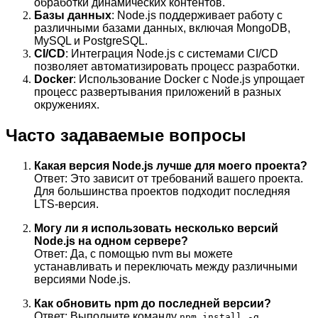
обработки динамических контентов.
Базы данных
: Node.js поддерживает работу с
различными базами данных, включая MongoDB,
MySQL и PostgreSQL.
CI/CD
: Интеграция Node.js с системами CI/CD
позволяет автоматизировать процесс разработки.
Docker
: Использование Docker с Node.js упрощает
процесс развертывания приложений в разных
окружениях.
Часто задаваемые вопросы
Какая версия Node.js лучше для моего проекта?
Ответ: Это зависит от требований вашего проекта.
Для большинства проектов подходит последняя
LTS-версия.
Могу ли я использовать несколько версий
Node.js на одном сервере?
Ответ: Да, с помощью nvm вы можете
устанавливать и переключать между различными
версиями Node.js.
Как обновить npm до последней версии?
Ответ: Выполните команду
npm install -g