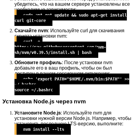
убедитесь, что на вашем сервере установлены все
необходимые зависимости:
sudo apt-get update && sudo apt-get install
curl git-core
Скачайте nvm
: Используйте curl для скачивания
скрипта установки nvm:
curl -o-
https://raw.githubusercontent.com/nvm-
sh/nvm/v0.39.5/install.sh | bash
Обновите профиль
: После установки nvm
добавьте его в ваш профиль, чтобы он был
доступен в вашем сессионном окружении:
echo 'export PATH="$HOME/.nvm/bin:$PATH"' >>
~/.bashrc
source ~/.bashrc
Установка Node.js через nvm
Установите Node.js
: Используйте nvm для
установки нужной версии Node.js. Например, чтобы
установить последнюю LTS-версию, выполните:
nvm install --lts