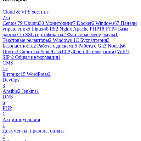
Cloud & VPS хостинг
275
Centos 7
9
Ubuntu
30
Мониторинг
7
Docker
6
Windows
67
Панели
управления
5
Linux
48
IIS
2
Nginx Apache PHP
18
FTP
4
Базы
данных
15
SSL сертификаты
2
Файловые менеджеры
1
Текстовые редакторы
2
Windows 1С Бухгалтерия
3
Безопастность
2
Работа с дисками
5
Работа с Git
3
Node.js
6
Почта
3
Cкрипты #/bin/bash
10
Python
5
IP-телефония (VoIP /
SIP)
2
Общая информация
1
CMS
17
Битрикс
15
WordPress
2
DevOps
3
Ansible
2
Jenkins
1
DNS
6
PHP
1
Акции и условия
1
Документы, правила, оплата
7