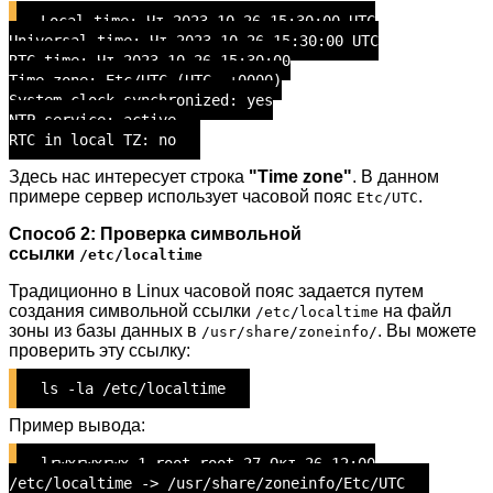
Local time: Чт 2023-10-26 15:30:00 UTC
Universal time: Чт 2023-10-26 15:30:00 UTC
RTC time: Чт 2023-10-26 15:30:00
Time zone: Etc/UTC (UTC, +0000)
System clock synchronized: yes
NTP service: active
RTC in local TZ: no
Здесь нас интересует строка
"Time zone"
. В данном
примере сервер использует часовой пояс
.
Etc/UTC
Способ 2: Проверка символьной
ссылки
/etc/localtime
Традиционно в Linux часовой пояс задается путем
создания символьной ссылки
на файл
/etc/localtime
зоны из базы данных в
. Вы можете
/usr/share/zoneinfo/
проверить эту ссылку:
ls -la /etc/localtime
Пример вывода:
lrwxrwxrwx 1 root root 27 Окт 26 12:00
/etc/localtime -> /usr/share/zoneinfo/Etc/UTC