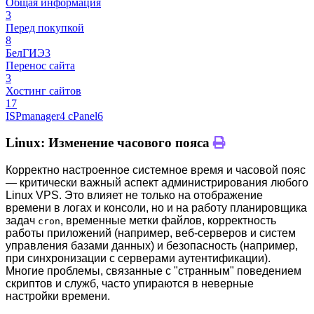
Общая информация
3
Перед покупкой
8
БелГИЭ
3
Перенос сайта
3
Хостинг сайтов
17
ISPmanager
4
cPanel
6
Linux: Изменение часового пояса
Корректно настроенное системное время и часовой пояс
— критически важный аспект администрирования любого
Linux VPS. Это влияет не только на отображение
времени в логах и консоли, но и на работу планировщика
задач
, временные метки файлов, корректность
cron
работы приложений (например, веб-серверов и систем
управления базами данных) и безопасность (например,
при синхронизации с серверами аутентификации).
Многие проблемы, связанные с "странным" поведением
скриптов и служб, часто упираются в неверные
настройки времени.