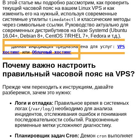
В этой статье мы подробно рассмотрим, как проверить
текущий часовой пояс на вашем Linux VPS и как
изменить его на нужный, используя современные
системные утилиты
и классические методы
timedatectl
через символьные ссылки. Руководство актуально для
современных дистрибутивов на базе Systemd (Ubuntu
16.04+, Debian 8+, CentOS 7/RHEL 7+, Fedora и т.д.).
Данная информация предназначена для услуг:
VPS
хостинг
или
Облачный хостинг
Почему важно настроить
правильный часовой пояс на VPS?
Прежде чем переходить к инструкциям, давайте
разберемся, зачем это нужно:
Логи и отладка:
Правильное время в системных
логах (
) необходимо для анализа
/var/log/
инцидентов, отслеживания ошибок и понимания
последовательности событий. Разрозненные
временные метки усложняют диагностику.
Планировщик задач Cron:
Демон
выполняет
cron