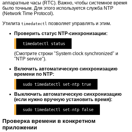
аппаратные часы (RTC). Важно, чтобы системное время
было точным. Для этого используется служба NTP
(Network Time Protocol).
Утилита
позволяет управлять и этим.
timedatectl
Проверить статус NTP-синхронизации:
timedatectl status
(Смотрите строки "System clock synchronized" и
"NTP service").
Включить автоматическую синхронизацию
времени по NTP:
sudo timedatectl set-ntp true
Выключить автоматическую синхронизацию
(если нужно вручную установить время):
sudo timedatectl set-ntp false
Проверка времени в конкретном
приложении