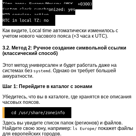
Time zone: Europe/Moscow (MSK, +0300)
System clock synchronized: yes
NTP service: active
RTC in local TZ: no
Как видите, Local time автоматически изменилось с
учетом нового часового пояса (+3 часа к UTC).
3.2. Метод 2: Ручное создание символьной ссылки
(классический способ)
Этот метод универсален и будет работать даже на
системах без
. Однако он требует большей
systemd
аккуратности.
Шаг 1: Перейдите в каталог с зонами
Убедитесь, что вы в каталоге, где хранятся все описания
часовых поясов.
cd /usr/share/zoneinfo
Здесь вы увидите список папок (регионов) и файлов.
Найдите свою зону, например:
покажет файлы
ls Europe/
для европейских городов.