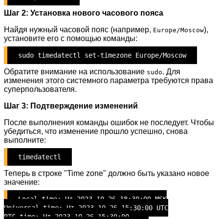
Шаг 2: Установка нового часового пояса
Найдя нужный часовой пояс (например,
),
Europe/Moscow
установите его с помощью команды:
sudo timedatectl set-timezone Europe/Moscow
Обратите внимание на использование
. Для
sudo
изменения этого системного параметра требуются права
суперпользователя.
Шаг 3: Подтверждение изменений
После выполнения команды ошибок не последует. Чтобы
убедиться, что изменение прошло успешно, снова
выполните:
timedatectl
Теперь в строке "Time zone" должно быть указано новое
значение:
Local time: Чт 2023-10-26 18:30:00 MSK
Universal time: Чт 2023-10-26 15:30:00 UTC
RTC time: Чт 2023-10-26 15:30:00