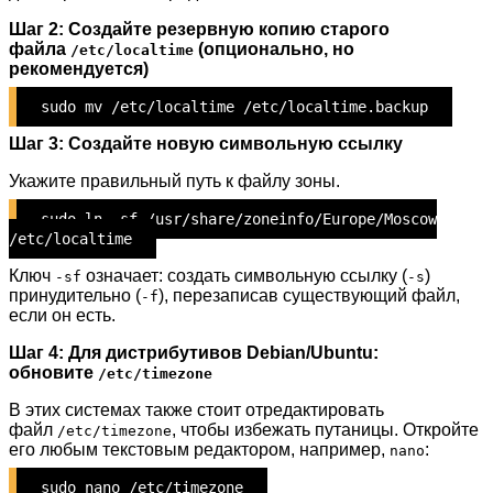
Шаг 2: Создайте резервную копию старого
файла
(опционально, но
/etc/localtime
рекомендуется)
sudo mv /etc/localtime /etc/localtime.backup
Шаг 3: Создайте новую символьную ссылку
Укажите правильный путь к файлу зоны.
sudo ln -sf /usr/share/zoneinfo/Europe/Moscow
/etc/localtime
Ключ
означает: создать символьную ссылку (
)
-sf
-s
принудительно (
), перезаписав существующий файл,
-f
если он есть.
Шаг 4: Для дистрибутивов Debian/Ubuntu:
обновите
/etc/timezone
В этих системах также стоит отредактировать
файл
, чтобы избежать путаницы. Откройте
/etc/timezone
его любым текстовым редактором, например,
:
nano
sudo nano /etc/timezone