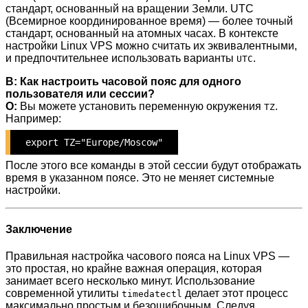
стандарт, основанный на вращении Земли. UTC
(Всемирное координированное время) — более точный
стандарт, основанный на атомных часах. В контексте
настройки Linux VPS можно считать их эквивалентными,
и предпочтительнее использовать варианты
.
UTC
В: Как настроить часовой пояс для одного
пользователя или сессии?
О:
Вы можете установить переменную окружения
.
TZ
Например:
export TZ="Europe/Moscow"
После этого все команды в этой сессии будут отображать
время в указанном поясе. Это не меняет системные
настройки.
Заключение
Правильная настройка часового пояса на Linux VPS —
это простая, но крайне важная операция, которая
занимает всего несколько минут. Использование
современной утилиты
делает этот процесс
timedatectl
максимально простым и безошибочным. Следуя