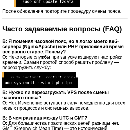
sudo dnf update tzdata
После обновления повторите процедуру смены пояса.
Часто задаваемые вопросы (FAQ)
В: Я поменял часовой пояс, но в логах моего веб-
сервера (Nginx/Apache) или PHP-приложения время
все равно старое. Почему?
О:
Некоторые службы при запуске кэшируют настройки
времени. Самый простой способ решить проблему —
перезагрузить службу:
sudo systemctl restart nginx
sudo systemctl restart php-fpm
В: Нужно ли перезагружать VPS после смены
часового пояса?
О:
Нет. Изменение вступает в силу немедленно для всех
новых процессов и системных вызовов.
В: В чем разница между UTC и GMT?
О:
Для большинства практических целей разницы нет.
GMT (Greenwich Mean Time) — это исторический