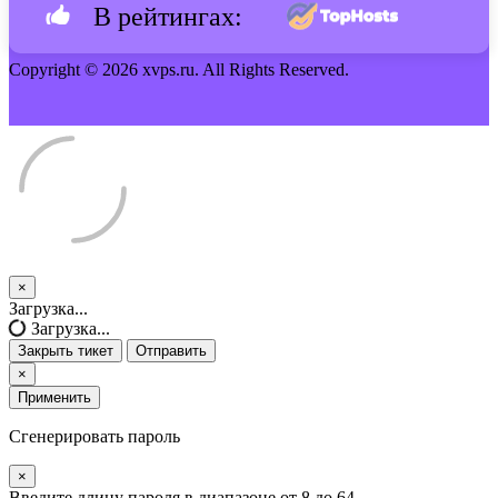
В рейтингах:
Copyright © 2026 xvps.ru. All Rights Reserved.
×
Закрыть
Загрузка...
тикет
Загрузка...
Закрыть тикет
Отправить
×
Применить
Сгенерировать пароль
×
Введите длину пароля в диапазоне от 8 до 64