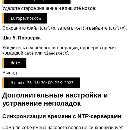
Удалите старое значение и впишите новое:
Europe/Moscow
Сохраните файл (
, затем
) и выйдите (
).
Ctrl+O
Enter
Ctrl+X
Шаг 5: Проверка
Убедитесь в успешности операции, проверив время
командой
или
.
date
timedatectl
date
Вывод:
Чт окт 26 18:30:00 MSK 2023
Дополнительные настройки и
устранение неполадок
Синхронизация времени с NTP-серверами
Сама по себе смена часового пояса не синхронизирует